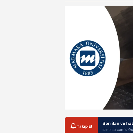
Son ilan ve ha
Takip Et
isinolsa.com'u Go