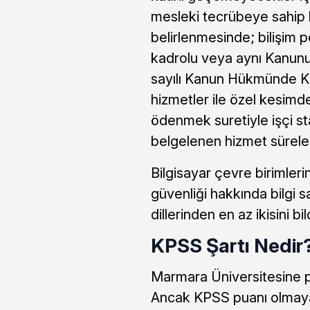
mesleki tecrübeye sahip 
belirlenmesinde; bilişim p
kadrolu veya aynı Kanunu
sayılı Kanun Hükmünde K
hizmetler ile özel kesimd
ödenmek suretiyle işçi st
belgelenen hizmet süreleri
Bilgisayar çevre birimler
güvenliği hakkında bilgi 
dillerinden en az ikisini b
KPSS Şartı Nedir
Marmara Üniversitesine pe
Ancak KPSS puanı olmayan