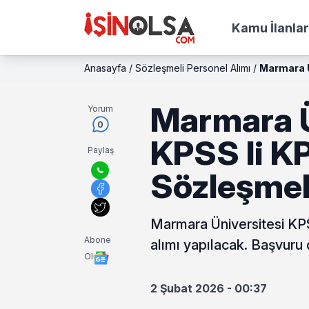
Kamu İlanlar
Anasayfa
/
Sözleşmeli Personel Alımı
/
Marmara Ü
Marmara Ü
Yorum
0
KPSS li K
Paylaş
Sözleşmel
Marmara Üniversitesi KPS
Abone
alımı yapılacak. Başvuru 
Ol
2 Şubat 2026 - 00:37