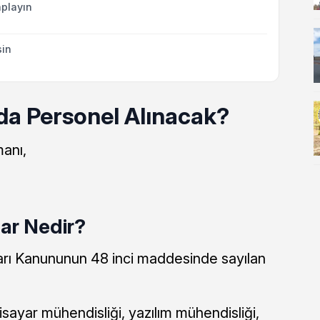
playın
sin
da Personel Alınacak?
anı,
lar Nedir?
arı Kanununun 48 inci maddesinde sayılan
lgisayar mühendisliği, yazılım mühendisliği,