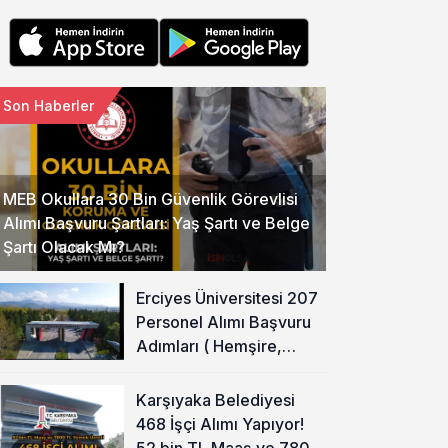
Son Haberler
MEB Okullara 30 Bin Güvenlik Görevlisi
Alımı Başvuru Şartları: Yaş Şartı ve Belge
Şartı Olacak Mı?
Erciyes Üniversitesi 207
Personel Alımı Başvuru
Adımları ( Hemşire,
Temizlik Personeli )
Karşıyaka Belediyesi
468 İşçi Alımı Yapıyor!
52 bin TL Maaş ve 7800