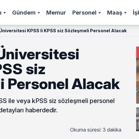
ı
Gündem
Memur
Personel
Maaş
İş
niversitesi KPSS li KPSS siz Sözleşmeli Personel Alacak
niversitesi
PSS siz
i Personel Alacak
S ile veya kPSS siz sözleşmeli personel
detayları haberdedir.
Okuma süresi: 3 dakika