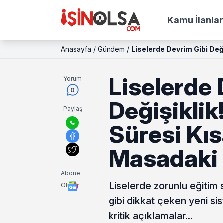
Kamu İlanlar
Anasayfa
/
Gündem
/
Liselerde Devrim Gibi Değ
Liselerde 
Yorum
0
Değişiklik
Paylaş
Süresi Kıs
Masadaki 
Abone
Liselerde zorunlu eğitim 
Ol
gibi dikkat çeken yeni si
kritik açıklamalar...