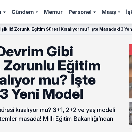
ı
Gündem
Memur
Personel
Maaş
İş
işiklik! Zorunlu Eğitim Süresi Kısalıyor mu? İşte Masadaki 3 Ye
Devrim Gibi
! Zorunlu Eğitim
alıyor mu? İşte
3 Yeni Model
süresi kısalıyor mu? 3+1, 2+2 ve yaş modeli
stemler masada! Milli Eğitim Bakanlığı’ndan