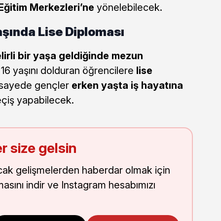
Eğitim Merkezleri’ne
yönelebilecek.
aşında Lise Diploması
lirli bir yaşa geldiğinde mezun
 16 yaşını dolduran öğrencilere
lise
 sayede gençler
erken yaşta iş hayatına
çiş yapabilecek.
r size gelsin
cak gelişmelerden haberdar olmak için
masını indir ve Instagram hesabımızı