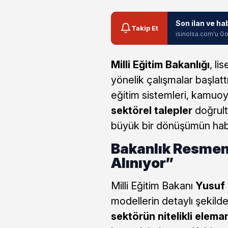
Son ilan ve ha
Takip Et
isinolsa.com'u Go
Milli Eğitim Bakanlığı
, li
yönelik çalışmalar başlatt
eğitim sistemleri, kamuoy
sektörel talepler
doğrult
büyük bir dönüşümün haber
Bakanlık Resmen 
Alınıyor”
Milli Eğitim Bakanı
Yusuf 
modellerin detaylı şekilde 
sektörün nitelikli elema