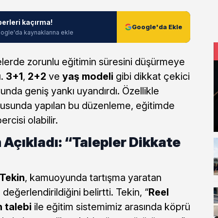
berleri kaçırma!
Google'da Ekle
ogle'da kaynaklarına ekle
selerde zorunlu eğitimin süresini düşürmeye
ı.
3+1
,
2+2
ve
yaş modeli
gibi dikkat çekici
unda geniş yankı uyandırdı. Özellikle
usunda yapılan bu düzenleme, eğitimde
cisi olabilir.
Açıkladı: “Talepler Dikkate
Tekin
, kamuoyunda tartışma yaratan
değerlendirildiğini belirtti. Tekin, “
Reel
n talebi
ile eğitim sistemimiz arasında köprü