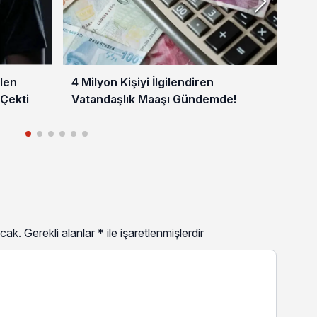
len
4 Milyon Kişiyi İlgilendiren
YKS
 Çekti
Vatandaşlık Maaşı Gündemde!
Sağ
cak.
Gerekli alanlar
*
ile işaretlenmişlerdir