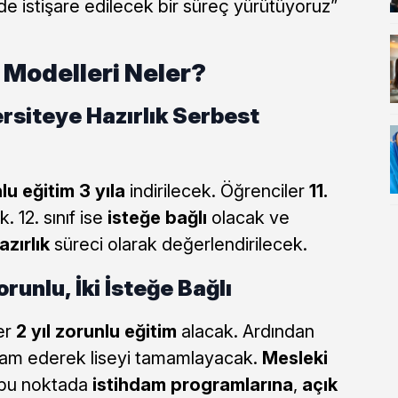
de istişare edilecek bir süreç yürütüyoruz”
 Modelleri Neler?
ersiteye Hazırlık Serbest
lu eğitim 3 yıla
indirilecek. Öğrenciler
11.
. 12. sınıf ise
isteğe bağlı
olacak ve
zırlık
süreci olarak değerlendirilecek.
orunlu, İki İsteğe Bağlı
er
2 yıl zorunlu eğitim
alacak. Ardından
m ederek liseyi tamamlayacak.
Mesleki
 bu noktada
istihdam programlarına
,
açık