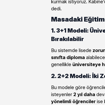
kurmak istiyoruz. Kabine’
dedi.
Masadaki Eğitim
1. 3+1 Modeli: Üniv
Bırakılabilir
Bu sistemde lisede
zorun
sınıfta diploma
alabilecek
genellikle
üniversiteye ha
2. 2+2 Modeli: İki Z
Bu modele göre öğrencil
isteyenler
2 yıl daha
deva
yönelimli öğrenciler
ise