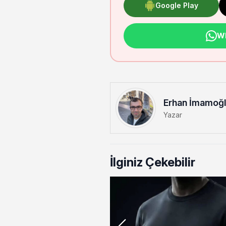
Google Play
Wh
Erhan İmamoğ
Yazar
İlginiz Çekebilir