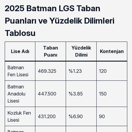
2025 Batman LGS Taban
Puanları ve Yüzdelik Dilimleri
Tablosu
Taban
Yüzdelik
Lise Adı
Kontenjan
Puanı
Dilimi
Batman
469.325
%1.23
120
Fen Lisesi
Batman
Anadolu
447.500
%3.85
150
Lisesi
Kozluk Fen
431.200
%6.90
90
Lisesi
Batman