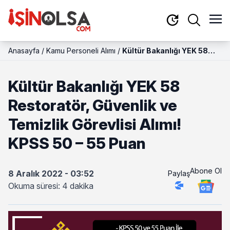
Anasayfa
/
Kamu Personeli Alımı
/
Kültür Bakanlığı YEK 58
Restoratör, Güvenlik ve
Temizlik Görevlisi Alımı!
Kültür Bakanlığı YEK 58
KPSS 50 – 55 Puan
Restoratör, Güvenlik ve
Temizlik Görevlisi Alımı!
KPSS 50 – 55 Puan
Abone Ol
8 Aralık 2022 - 03:52
Paylaş
Okuma süresi: 4 dakika