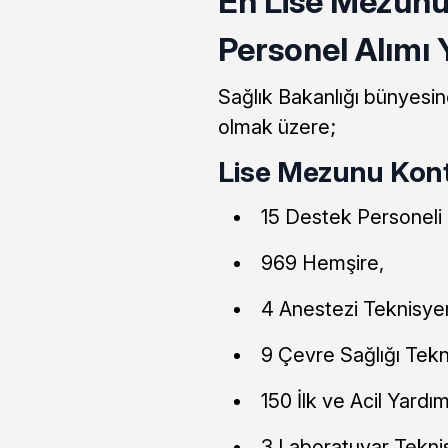
En Lise Mezunu
Personel Alımı Y
Sağlık Bakanlığı bünyesin
olmak üzere;
Lise Mezunu Kont
15 Destek Personeli (
969 Hemşire,
4 Anestezi Teknisyen
9 Çevre Sağlığı Tekn
150 İlk ve Acil Yardı
3 Laboratuvar Tekni