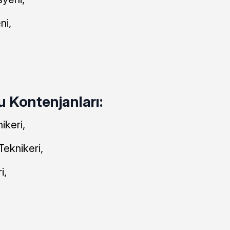
ni,
 Kontenjanları:
ikeri,
Teknikeri,
i,