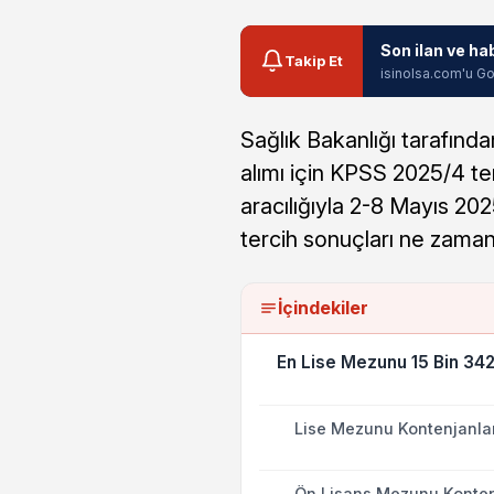
Son ilan ve ha
Takip Et
isinolsa.com'u Go
Sağlık Bakanlığı tarafınd
alımı için KPSS 2025/4 te
aracılığıyla 2-8 Mayıs 2025
tercih sonuçları ne zama
İçindekiler
En Lise Mezunu 15 Bin 342
Lise Mezunu Kontenjanlar
Ön Lisans Mezunu Kontenj