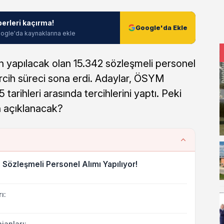
berleri kaçırma!
Google'da Ekle
ogle'da kaynaklarına ekle
an yapılacak olan 15.342 sözleşmeli personel
rcih süreci sona erdi. Adaylar, ÖSYM
 tarihleri arasında tercihlerini yaptı. Peki
n açıklanacak?
 Sözleşmeli Personel Alımı Yapılıyor!
ı:
anları: