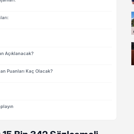
arı:
an Açıklanacak?
an Puanları Kaç Olacak?
playın