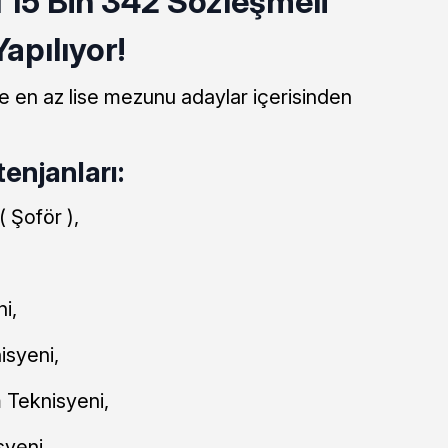
 15 Bin 342 Sözleşmeli
apılıyor!
e en az lise mezunu adaylar içerisinden
enjanları:
 Şoför ),
i,
isyeni,
m Teknisyeni,
syeni,