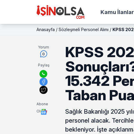
Kamu İlanlar
Anasayfa
/
Sözleşmeli Personel Alımı
/
KPSS 2025
KPSS 2025
Yorum
0
Sonuçları?
Paylaş
15.342 Per
Taban Pua
Abone
Sağlık Bakanlığı 2025 yılı
Ol
personel alacak. Tercihl
bekleniyor. İşte açıklanma