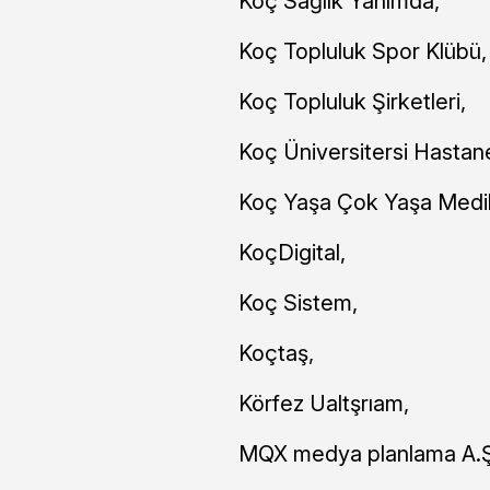
Koç Sağlık Yanımda,
Koç Topluluk Spor Klübü,
Koç Topluluk Şirketleri,
Koç Üniversitersi Hastane
Koç Yaşa Çok Yaşa Medik
KoçDigital,
Koç Sistem,
Koçtaş,
Körfez Ualtşrıam,
MQX medya planlama A.Ş