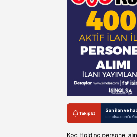
Son ilan ve ha
Takip Et
isinolsa.com'u Go
Koç Holding personel alımı