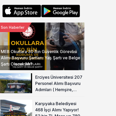
Son Haberler
MEB Okullara 30 Bin Güvenlik Görevlisi
Alımı Başvuru Şartları: Yaş Şartı ve Belge
Şartı Olacak Mı?
Erciyes Üniversitesi 207
Personel Alımı Başvuru
Adımları ( Hemşire,
Temizlik Personeli )
Karşıyaka Belediyesi
468 İşçi Alımı Yapıyor!
52 bin TL Maaş ve 7800