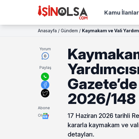
Kamu İlanlar
Anasayfa
/
Gündem
/
Kaymakam ve Vali Yardımc
Kaymakam 
Yorum
0
Yardımcıs
Paylaş
Gazete’de
2026/148 
Abone
17 Haziran 2026 tarihli 
Ol
kararla kaymakam ve vali 
detayları.