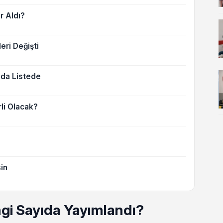
r Aldı?
ri Değişti
ı da Listede
li Olacak?
in
gi Sayıda Yayımlandı?