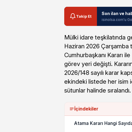
Son ilan ve ha
Takip Et
isinolsa.com'u Go
Mülki idare teşkilatında ge
Haziran 2026 Çarşamba t
Cumhurbaşkanı Kararı ile
görev yeri değişti. Kararı
2026/148 sayılı karar kaps
ekindeki listede her isim 
sütunlar halinde sıralandı.
İçindekiler
Atama Kararı Hangi Sayıd