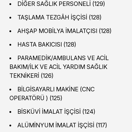
DİĞER SAĞLIK PERSONELİ (129)
TAŞLAMA TEZGÂH İŞÇİSİ (128)
AHŞAP MOBİLYA İMALATÇISI (128)
HASTA BAKICISI (128)
PARAMEDİK/AMBULANS VE ACİL
BAKIM/İLK VE ACİL YARDIM SAĞLIK
TEKNİKERİ (126)
BİLGİSAYARLI MAKİNE (CNC
OPERATÖRÜ ) (125)
BİSKÜVİ İMALAT İŞÇİSİ (124)
ALÜMİNYUM İMALAT İŞÇİSİ (117)