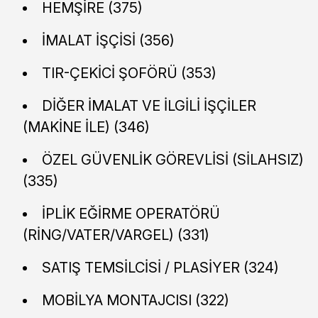
HEMŞİRE (375)
İMALAT İŞÇİSİ (356)
TIR-ÇEKİCİ ŞOFÖRÜ (353)
DİĞER İMALAT VE İLGİLİ İŞÇİLER
(MAKİNE İLE) (346)
ÖZEL GÜVENLİK GÖREVLİSİ (SİLAHSIZ)
(335)
İPLİK EĞİRME OPERATÖRÜ
(RİNG/VATER/VARGEL) (331)
SATIŞ TEMSİLCİSİ / PLASİYER (324)
MOBİLYA MONTAJCISI (322)