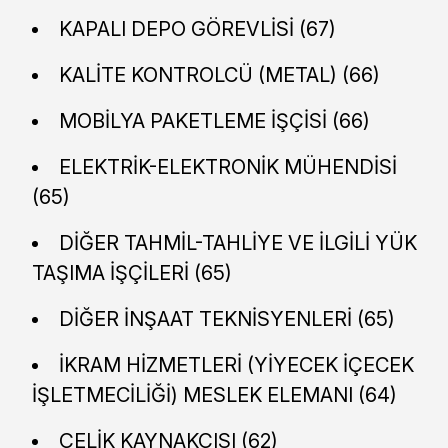
KAPALI DEPO GÖREVLİSİ (67)
KALİTE KONTROLCÜ (METAL) (66)
MOBİLYA PAKETLEME İŞÇİSİ (66)
ELEKTRİK-ELEKTRONİK MÜHENDİSİ
(65)
DİĞER TAHMİL-TAHLİYE VE İLGİLİ YÜK
TAŞIMA İŞÇİLERİ (65)
DİĞER İNŞAAT TEKNİSYENLERİ (65)
İKRAM HİZMETLERİ (YİYECEK İÇECEK
İŞLETMECİLİĞİ) MESLEK ELEMANI (64)
ÇELİK KAYNAKÇISI (62)