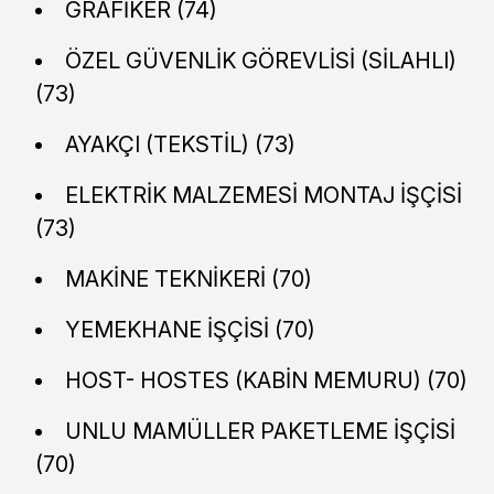
GRAFİKER (74)
ÖZEL GÜVENLİK GÖREVLİSİ (SİLAHLI)
(73)
AYAKÇI (TEKSTİL) (73)
ELEKTRİK MALZEMESİ MONTAJ İŞÇİSİ
(73)
MAKİNE TEKNİKERİ (70)
YEMEKHANE İŞÇİSİ (70)
HOST- HOSTES (KABİN MEMURU) (70)
UNLU MAMÜLLER PAKETLEME İŞÇİSİ
(70)