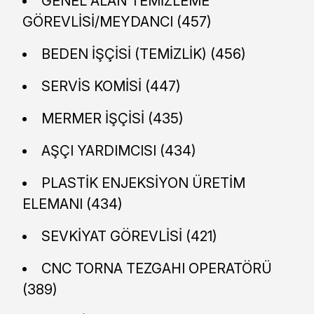
GENEL ALAN TEMİZLEME
GÖREVLİSİ/MEYDANCI (457)
BEDEN İŞÇİSİ (TEMİZLİK) (456)
SERVİS KOMİSİ (447)
MERMER İŞÇİSİ (435)
AŞÇI YARDIMCISI (434)
PLASTİK ENJEKSİYON ÜRETİM
ELEMANI (434)
SEVKİYAT GÖREVLİSİ (421)
CNC TORNA TEZGAHI OPERATÖRÜ
(389)