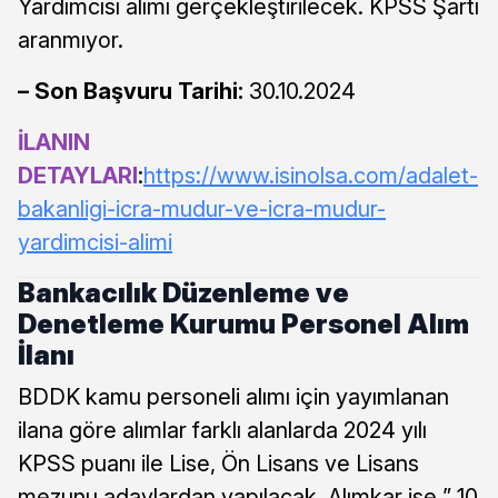
Yardımcısı alımı gerçekleştirilecek. KPSS Şartı
aranmıyor.
– Son Başvuru Tarihi:
30.10.2024
İLANIN
DETAYLARI
:
https://www.isinolsa.com/adalet-
bakanligi-icra-mudur-ve-icra-mudur-
yardimcisi-alimi
Bankacılık Düzenleme ve
Denetleme Kurumu Personel Alım
İlanı
BDDK kamu personeli alımı için yayımlanan
ilana göre alımlar farklı alanlarda 2024 yılı
KPSS puanı ile Lise, Ön Lisans ve Lisans
mezunu adaylardan yapılacak. Alımkar ise ” 10