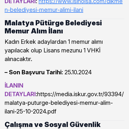
DETAYLARI
:
https://www.isinolsa.com/dikme
n-belediyesi-memur-alimi-ilani
Malatya Pütürge Belediyesi
Memur Alım İlanı
Kadın Erkek adaylardan 1 memur alımı
yapılacak olup Lisans mezunu 1 VHKİ
alınacaktır.
– Son Başvuru Tarihi:
25.10.2024
İLANIN
DETAYLARI
:https://media.iskur.gov.tr/93394/
malatya-puturge-belediyesi-memur-alim-
ilani-25-10-2024.pdf
Çalışma ve Sosyal Güvenlik