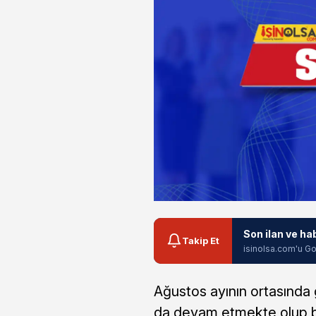
Son ilan ve ha
Takip Et
isinolsa.com'u Go
Ağustos ayının ortasında g
da devam etmekte olup ba