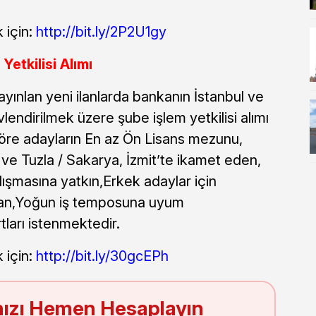
 için:
http://bit.ly/2P2U1gy
etkilisi Alımı
yınlan yeni ilanlarda bankanın İstanbul ve
endirilmek üzere şube işlem yetkilisi alımı
göre adayların En az Ön Lisans mezunu,
 ve Tuzla / Sakarya, İzmit’te ikamet eden,
alışmasına yatkın,Erkek adaylar için
olan,Yoğun iş temposuna uyum
tları istenmektedir.
 için:
http://bit.ly/30gcEPh
ızı Hemen Hesaplayın