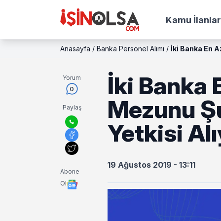
Kamu İlanlar
Anasayfa
/
Banka Personel Alımı
/
İki Banka En A
İki Banka 
Yorum
0
Mezunu Şu
Paylaş
Yetkisi Al
19 Ağustos 2019 - 13:11
Abone
Ol