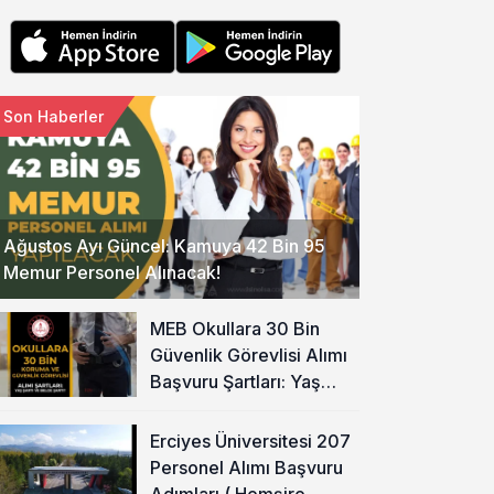
Son Haberler
Ağustos Ayı Güncel: Kamuya 42 Bin 95
Memur Personel Alınacak!
MEB Okullara 30 Bin
Güvenlik Görevlisi Alımı
Başvuru Şartları: Yaş
Şartı ve Belge Şartı
Olacak Mı?
Erciyes Üniversitesi 207
Personel Alımı Başvuru
Adımları ( Hemşire,