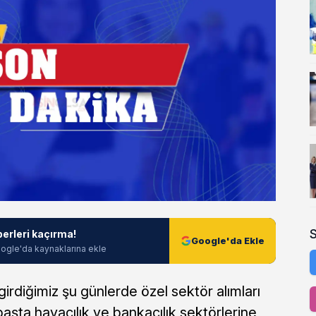
berleri kaçırma!
Google'da Ekle
ogle'da kaynaklarına ekle
irdiğimiz şu günlerde özel sektör alımları
şta havacılık ve bankacılık sektörlerine