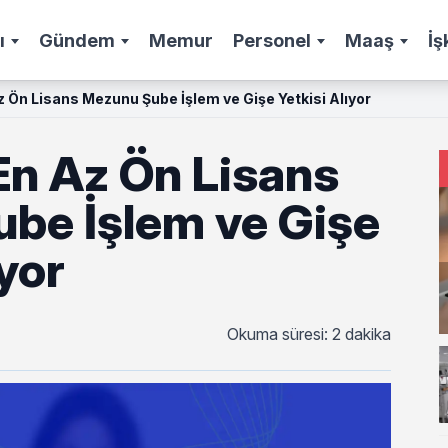
ı
Gündem
Memur
Personel
Maaş
İş
z Ön Lisans Mezunu Şube İşlem ve Gişe Yetkisi Alıyor
En Az Ön Lisans
be İşlem ve Gişe
ıyor
Okuma süresi: 2 dakika