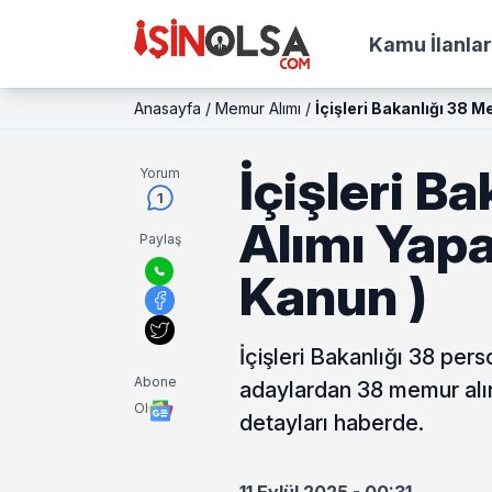
Kamu İlanlar
Anasayfa
/
Memur Alımı
/
İçişleri Bakanlığı 38 
İçişleri B
Yorum
1
Alımı Yapa
Paylaş
Kanun )
İçişleri Bakanlığı 38 pers
Abone
adaylardan 38 memur alın
Ol
detayları haberde.