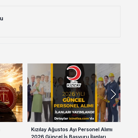
lu
a
Kızılay Ağustos Ayı Personel Alımı
Baş
2026 Güncel İş Başvuru İlanları
Res