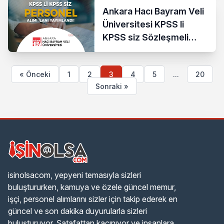
Ankara Hacı Bayram Veli
Üniversitesi KPSS li
KPSS siz Sözleşmeli
Personel Alacak!
« Önceki
1
2
3
4
5
...
20
Sonraki »
isinolsacom, yepyeni temasıyla sizleri
buluştururken, kamuya ve özele güncel memur,
işçi, personel alımlarını sizler için takip ederek en
güncel ve son dakika duyurularla sizleri
buluşturuyor. Şatafattan kaçınıyor ve insanlara