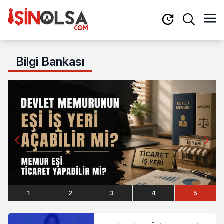
Bilgi Bankası
1
2
3
4
5