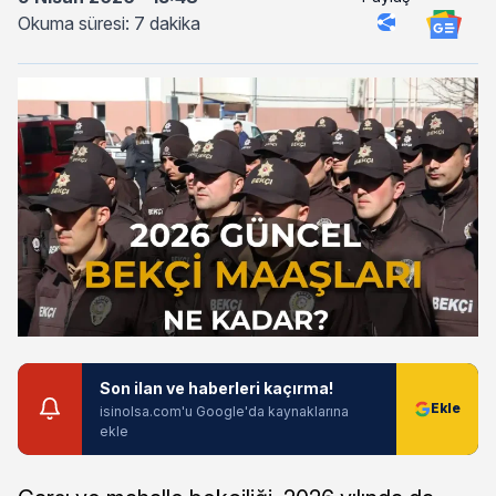
Okuma süresi: 7 dakika
Son ilan ve haberleri kaçırma!
isinolsa.com'u Google'da kaynaklarına
ekle