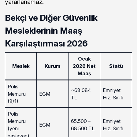
yararlanamaz.
Bekçi ve Diğer Güvenlik
Mesleklerinin Maaş
Karşılaştırması 2026
Ocak
Meslek
Kurum
2026 Net
Statü
Maaş
Polis
~68.084
Emniyet
Memuru
EGM
TL
Hiz. Sınıfı
(8/1)
Polis
Memuru
65.500 –
Emniyet
EGM
(yeni
68.500 TL
Hiz. Sınıfı
başlayan)