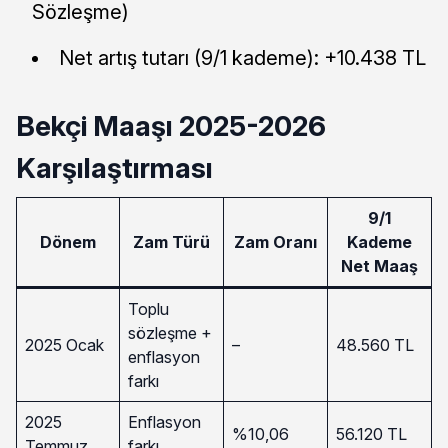
Sözleşme)
Net artış tutarı (9/1 kademe): +10.438 TL
Bekçi Maaşı 2025-2026
Karşılaştırması
9/1
Dönem
Zam Türü
Zam Oranı
Kademe
Net Maaş
Toplu
sözleşme +
2025 Ocak
–
48.560 TL
enflasyon
farkı
2025
Enflasyon
%10,06
56.120 TL
Temmuz
farkı