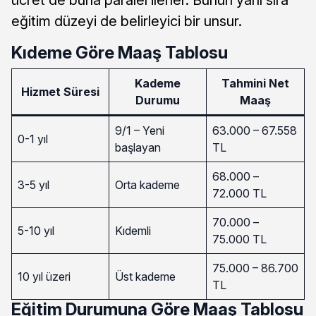
eğitim düzeyi de belirleyici bir unsur.
Kıdeme Göre Maaş Tablosu
Kademe
Tahmini Net
Hizmet Süresi
Durumu
Maaş
9/1 – Yeni
63.000 – 67.558
0-1 yıl
başlayan
TL
68.000 –
3-5 yıl
Orta kademe
72.000 TL
70.000 –
5-10 yıl
Kıdemli
75.000 TL
75.000 – 86.700
10 yıl üzeri
Üst kademe
TL
Eğitim Durumuna Göre Maaş Tablosu