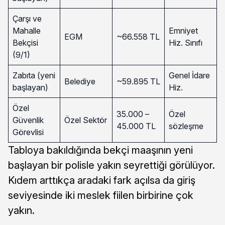
Çarşı ve
Mahalle
Emniyet
EGM
~66.558 TL
Bekçisi
Hiz. Sınıfı
(9/1)
Zabıta (yeni
Genel İdare
Belediye
~59.895 TL
başlayan)
Hiz.
Özel
35.000 –
Özel
Güvenlik
Özel Sektör
45.000 TL
sözleşme
Görevlisi
Tabloya bakıldığında bekçi maaşının yeni
başlayan bir polisle yakın seyrettiği görülüyor.
Kıdem arttıkça aradaki fark açılsa da giriş
seviyesinde iki meslek fiilen birbirine çok
yakın.