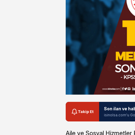
Son ilan ve ha
Takip Et
isinolsa.com'u Go
Aile ve Sosyal Hizmetler B