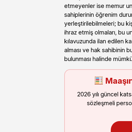
etmeyenler ise memur unva
sahiplerinin öğrenim durum
yerleştirilebilmeleri; bu k
ihraz etmiş olmaları, bu u
kılavuzunda ilan edilen k
alması ve hak sahibinin b
bulunması halinde mümkü
Maaşın
2026 yılı güncel kat
sözleşmeli perso