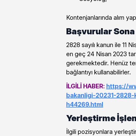
Kontenjanlarında alım yap
Başvurular Sona 
2828 sayılı kanun ile 11 N
en geç 24 Nisan 2023 tari
gerekmektedir. Henüz ter
bağlantıyı kullanabilirler.
İLGİLİ HABER:
https://w
bakanligi-20231-2828-
h44269.html
Yerleştirme İşle
İlgili pozisyonlara yerleş