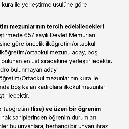
 kura ile yerleştirme usulüne göre
tim mezunlarının tercih edebilecekleri
ştirmede 657 sayılı Devlet Memurları
ine göre öncelik ilköğretim/ortaokul
 İlköğretim/ortaokul mezunu aday, boş
 bulunan en üst sıradakine yerleştirilecektir.
kadro bulunmayan aday
köğretim/Ortaokul mezunlarının kura ile
ında boş kalan kadrolara ilkokul mezunları
tirilecektir.
ortaöğretim (
lise) ve üzeri bir öğrenim
hak sahiplerinden öğrenim durumları
nler bu unvanlara, herhangi bir unvan ihraz