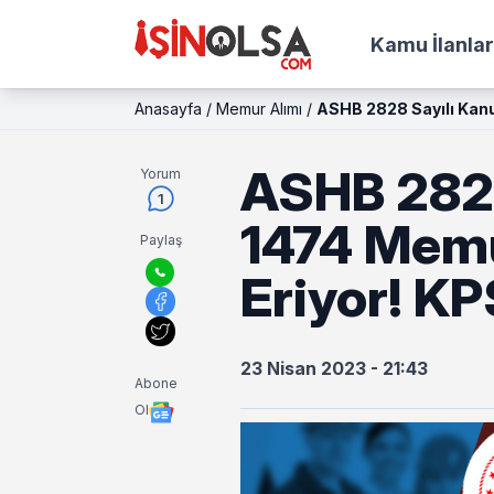
Kamu İlanlar
Anasayfa
/
Memur Alımı
/
ASHB 2828 Sayılı Kanun
ASHB 2828
Yorum
1
1474 Memu
Paylaş
Eriyor! KP
23 Nisan 2023 - 21:43
Abone
Ol