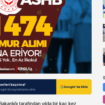
berleri kaçırma!
Google'da Ekle
ogle'da kaynaklarına ekle
akanlığı tarafından yılda bir kaç kez