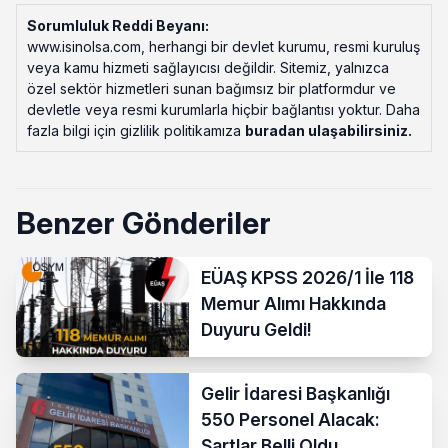
Sorumluluk Reddi Beyanı:
www.isinolsa.com, herhangi bir devlet kurumu, resmi kuruluş
veya kamu hizmeti sağlayıcısı değildir. Sitemiz, yalnızca
özel sektör hizmetleri sunan bağımsız bir platformdur ve
devletle veya resmi kurumlarla hiçbir bağlantısı yoktur. Daha
fazla bilgi için gizlilik politikamıza
buradan ulaşabilirsiniz
.
Benzer Gönderiler
EÜAŞ KPSS 2026/1 İle 118
Memur Alımı Hakkında
Duyuru Geldi!
Gelir İdaresi Başkanlığı
550 Personel Alacak:
Şartlar Belli Oldu