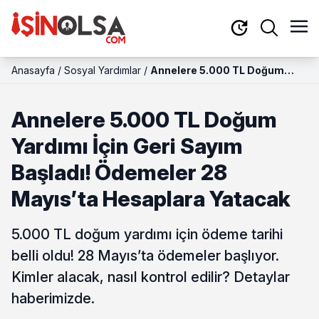
Anasayfa
/
Sosyal Yardımlar
/
Annelere 5.000 TL Doğum
Yardımı İçin Geri Sayım
Başladı! Ödemeler 28 Mayıs’ta
Annelere 5.000 TL Doğum
Hesaplara Yatacak
Yardımı İçin Geri Sayım
Başladı! Ödemeler 28
Mayıs’ta Hesaplara Yatacak
5.000 TL doğum yardımı için ödeme tarihi
belli oldu! 28 Mayıs’ta ödemeler başlıyor.
Kimler alacak, nasıl kontrol edilir? Detaylar
haberimizde.