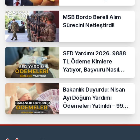
Hakkında Son Açıklama
MSB Bordo Bereli Alım
Sürecini Netleştirdi!
SED Yardımı 2026: 9888
TL Ödeme Kimlere
Yatıyor, Başvuru Nasıl
Yapılır?
Bakanlık Duyurdu: Nisan
Ayı Doğum Yardımı
Ödemeleri Yatırıldı – 990
Bin Anneye 15,9 Milyar
Lira