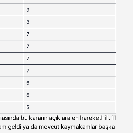
9
8
7
7
7
7
6
6
5
nda bu kararın açık ara en hareketli ili. 11
akam geldi ya da mevcut kaymakamlar başka