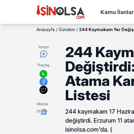
Kamu İlanlar
Anasayfa
/
Gündem
/
244 Kaymakam Yer Değişti
244 Kaym
Yorum
0
Değiştirdi
Paylaş
Atama Kar
Listesi
Abone
244 kaymakam 17 Haziran
Ol
değiştirdi. Erzurum 11 ata
isinolsa.com'da. (