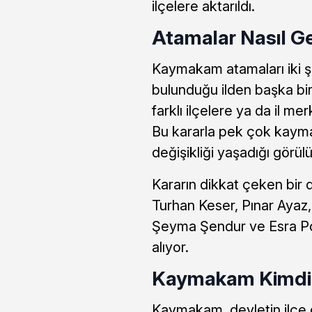
ilçelere aktarıldı.
Atamalar Nasıl G
Kaymakam atamaları iki şe
bulunduğu ilden başka bir i
farklı ilçelere ya da il m
Bu kararla pek çok kayma
değişikliği yaşadığı görül
Kararın dikkat çeken bir 
Turhan Keser, Pınar Ayaz
Şeyma Şendur ve Esra Pol
alıyor.
Kaymakam Kimdir,
Kaymakam, devletin ilçe d