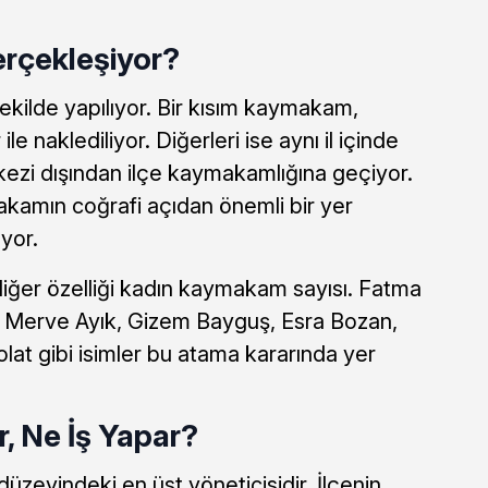
erçekleşiyor?
kilde yapılıyor. Bir kısım kaymakam,
le naklediliyor. Diğerleri ise aynı il içinde
erkezi dışından ilçe kaymakamlığına geçiyor.
kamın coğrafi açıdan önemli bir yer
üyor.
diğer özelliği kadın kaymakam sayısı. Fatma
, Merve Ayık, Gizem Bayguş, Esra Bozan,
at gibi isimler bu atama kararında yer
 Ne İş Yapar?
üzeyindeki en üst yöneticisidir. İlçenin