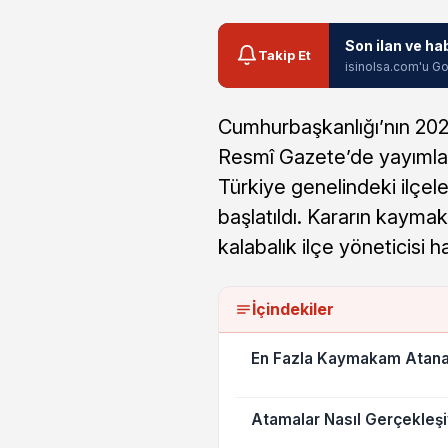
Son ilan ve ha
Takip Et
isinolsa.com'u Go
Cumhurbaşkanlığı’nın 2026/
Resmî Gazete’de yayımla
Türkiye genelindeki ilçele
başlatıldı. Kararın kayma
kalabalık ilçe yöneticisi h
İçindekiler
En Fazla Kaymakam Atanan
Atamalar Nasıl Gerçekleş