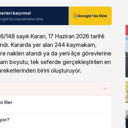
berleri kaçırma!
Google'da Ekle
ogle'da kaynaklarına ekle
148 sayılı Kararı, 17 Haziran 2026 tarihli
ndı. Kararda yer alan 244 kaymakam,
re naklen atandı ya da yeni ilçe görevlerine
kam boyutu, tek seferde gerçekleştirilen en
areketlerinden birini oluşturuyor.
 İller
iyor?