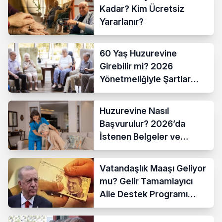
Kadar? Kim Ücretsiz
Yararlanır?
60 Yaş Huzurevine
Girebilir mi? 2026
Yönetmeliğiyle Şartlar
Netleşti
Huzurevine Nasıl
Başvurulur? 2026’da
İstenen Belgeler ve
Başvuru Yolları
Vatandaşlık Maaşı Geliyor
mu? Gelir Tamamlayıcı
Aile Destek Programı
Hakkında Son Açıklama