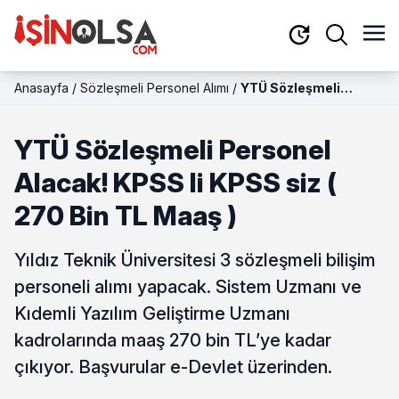
Anasayfa
/
Sözleşmeli Personel Alımı
/
YTÜ Sözleşmeli
Personel Alacak!
KPSS li KPSS siz ( 270
YTÜ Sözleşmeli Personel
Bin TL Maaş )
Alacak! KPSS li KPSS siz (
270 Bin TL Maaş )
Yıldız Teknik Üniversitesi 3 sözleşmeli bilişim
personeli alımı yapacak. Sistem Uzmanı ve
Kıdemli Yazılım Geliştirme Uzmanı
kadrolarında maaş 270 bin TL’ye kadar
çıkıyor. Başvurular e-Devlet üzerinden.