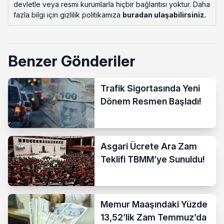
devletle veya resmi kurumlarla hiçbir bağlantısı yoktur. Daha
fazla bilgi için gizlilik politikamıza
buradan ulaşabilirsiniz
.
Benzer Gönderiler
Trafik Sigortasında Yeni
Dönem Resmen Başladı!
Asgari Ücrete Ara Zam
Teklifi TBMM’ye Sunuldu!
Memur Maaşındaki Yüzde
13,52’lik Zam Temmuz’da