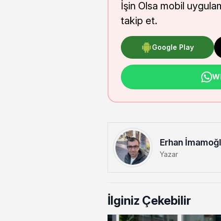
İşin Olsa mobil uygula
takip et.
Google Play
Wh
Erhan İmamoğ
Yazar
İlginiz Çekebilir