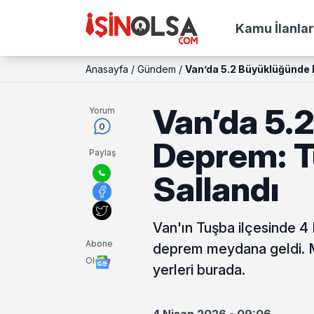
Kamu İlanlar
Anasayfa
/
Gündem
/
Van’da 5.2 Büyüklüğünde 
Van’da 5.
Yorum
0
Deprem: T
Paylaş
Sallandı
Van'ın Tuşba ilçesinde 4
Abone
deprem meydana geldi. Me
Ol
yerleri burada.