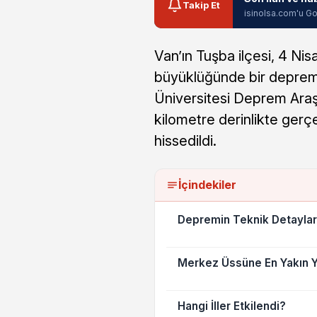
Takip Et
isinolsa.com'u Go
Van’ın Tuşba ilçesi, 4 Ni
büyüklüğünde bir depremle
Üniversitesi Deprem Araşt
kilometre derinlikte gerç
hissedildi.
İçindekiler
Depremin Teknik Detaylar
Merkez Üssüne En Yakın Ye
Hangi İller Etkilendi?