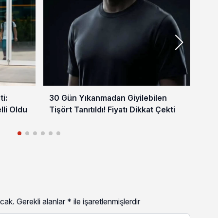
i:
30 Gün Yıkanmadan Giyilebilen
4 M
lli Oldu
Tişört Tanıtıldı! Fiyatı Dikkat Çekti
Vat
cak.
Gerekli alanlar
*
ile işaretlenmişlerdir