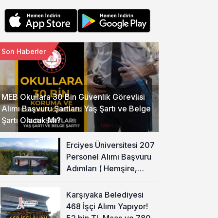
Son Haberler
MEB Okullara 30 Bin Güvenlik Görevlisi
Alımı Başvuru Şartları: Yaş Şartı ve Belge
Şartı Olacak Mı?
Erciyes Üniversitesi 207
Personel Alımı Başvuru
Adımları ( Hemşire,
Temizlik Personeli )
Karşıyaka Belediyesi
468 İşçi Alımı Yapıyor!
52 bin TL Maaş ve 7800