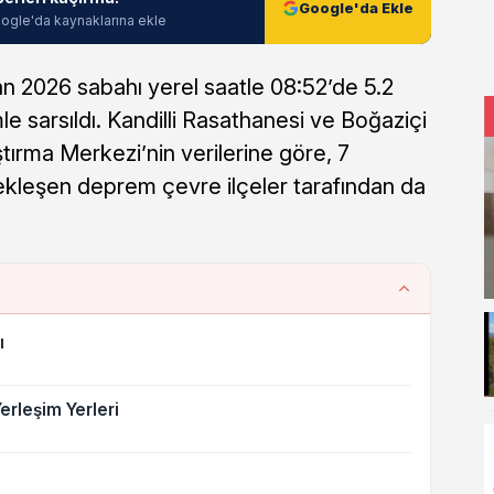
Google'da Ekle
ogle'da kaynaklarına ekle
san 2026 sabahı yerel saatle 08:52’de 5.2
 sarsıldı. Kandilli Rasathanesi ve Boğaziçi
ırma Merkezi’nin verilerine göre, 7
ekleşen deprem çevre ilçeler tarafından da
ı
rleşim Yerleri