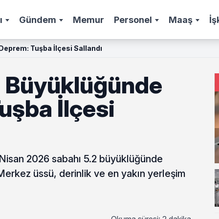
ı
Gündem
Memur
Personel
Maaş
İş
Deprem: Tuşba İlçesi Sallandı
2 Büyüklüğünde
uşba İlçesi
 Nisan 2026 sabahı 5.2 büyüklüğünde
rkez üssü, derinlik ve en yakın yerleşim