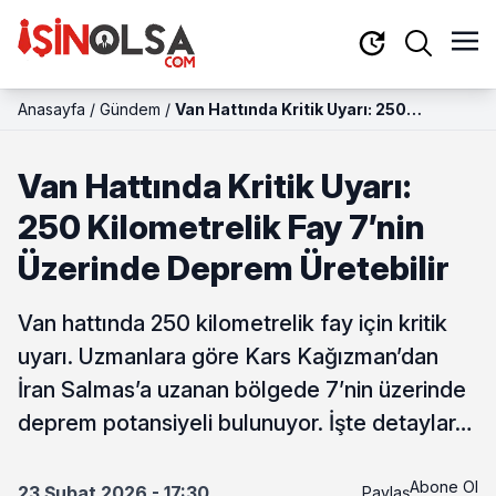
Anasayfa
/
Gündem
/
Van Hattında Kritik Uyarı: 250
Kilometrelik Fay 7’nin Üzerinde
Deprem Üretebilir
Van Hattında Kritik Uyarı:
250 Kilometrelik Fay 7’nin
Üzerinde Deprem Üretebilir
Van hattında 250 kilometrelik fay için kritik
uyarı. Uzmanlara göre Kars Kağızman’dan
İran Salmas’a uzanan bölgede 7’nin üzerinde
deprem potansiyeli bulunuyor. İşte detaylar…
Abone Ol
23 Şubat 2026 - 17:30
Paylaş