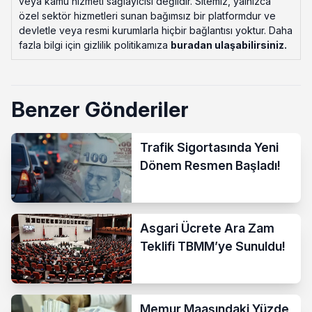
veya kamu hizmeti sağlayıcısı değildir. Sitemiz, yalnızca
özel sektör hizmetleri sunan bağımsız bir platformdur ve
devletle veya resmi kurumlarla hiçbir bağlantısı yoktur. Daha
fazla bilgi için gizlilik politikamıza
buradan ulaşabilirsiniz
.
Benzer Gönderiler
Trafik Sigortasında Yeni
Dönem Resmen Başladı!
Asgari Ücrete Ara Zam
Teklifi TBMM’ye Sunuldu!
Memur Maaşındaki Yüzde