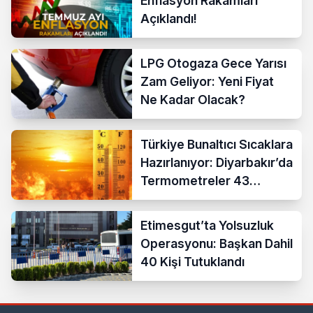
Enflasyon Rakamları
Açıklandı!
LPG Otogaza Gece Yarısı
Zam Geliyor: Yeni Fiyat
Ne Kadar Olacak?
Türkiye Bunaltıcı Sıcaklara
Hazırlanıyor: Diyarbakır’da
Termometreler 43
Dereceyi Gösterecek
Etimesgut’ta Yolsuzluk
Operasyonu: Başkan Dahil
40 Kişi Tutuklandı