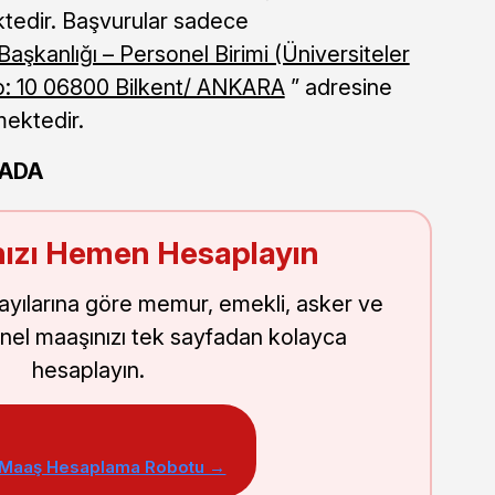
tedir. Başvurular sadece
Başkanlığı – Personel Birimi (Üniversiteler
o: 10 06800 Bilkent/ ANKARA
” adresine
mektedir.
RADA
ızı Hemen Hesaplayın
sayılarına göre memur, emekli, asker ve
nel maaşınızı tek sayfadan kolayca
hesaplayın.
 Maaş Hesaplama Robotu →