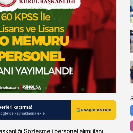
berleri kaçırma!
Google'da Ekle
ogle'da kaynaklarına ekle
aşkanlığı Sözleşmeli personel alımı ilanı