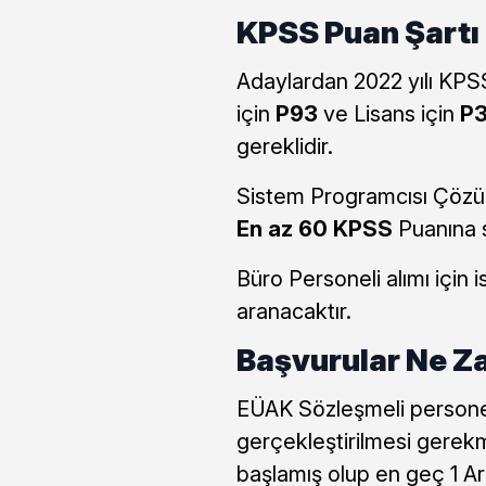
KPSS Puan Şartı
Adaylardan 2022 yılı KPS
için
P93
ve Lisans için
P
gereklidir.
Sistem Programcısı Çözüm
En az 60 KPSS
Puanına s
Büro Personeli alımı için 
aranacaktır.
Başvurular Ne Z
EÜAK Sözleşmeli personel
gerçekleştirilmesi gerekm
başlamış olup en geç 1 Ar