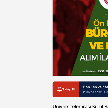
Son ilan ve ha
Takip Et
isinolsa.com'u Go
Üniversitelerarası Kurul B