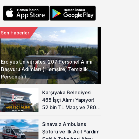
Son Haberler
Erciyes Üniversitesi 207 Personel Alımı
Başvuru Adımları ( Hemşire, Temizlik
Personeli )
Karşıyaka Belediyesi
468 İşçi Alımı Yapıyor!
52 bin TL Maaş ve 7800
TL Yemek Ücreti
Sınavsız Ambulans
Şoförü ve İlk Acil Yardım
Sağlık Teknikeri Alımı