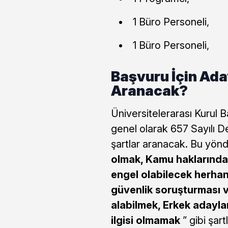
1 Büro Personeli,
1 Büro Personeli,
Başvuru İçin Ada
Aranacak?
Üniversitelerarası Kurul B
genel olarak 657 Sayılı 
şartlar aranacak. Bu yön
olmak, Kamu haklarınd
engel olabilecek herhan
güvenlik soruşturması 
alabilmek, Erkek adaylar
ilgisi olmamak
” gibi şart