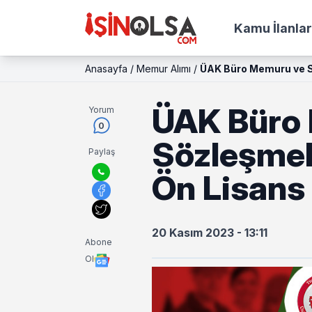
Kamu İlanlar
Anasayfa
/
Memur Alımı
/
ÜAK Büro Memuru ve Sö
ÜAK Büro
Yorum
0
Sözleşmeli
Paylaş
Ön Lisans
20 Kasım 2023 - 13:11
Abone
Ol