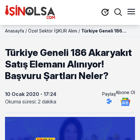
Anasayfa
/
Özel Sektör İŞKUR Alımı
/
Türkiye Geneli 186
Akaryakıt Satış Elemanı
Alınıyor! Başvuru
Türkiye Geneli 186 Akaryakıt
Şartları Neler?
Satış Elemanı Alınıyor!
Başvuru Şartları Neler?
Abone Ol
10 Ocak 2020 - 17:24
Paylaş
Okuma süresi: 2 dakika