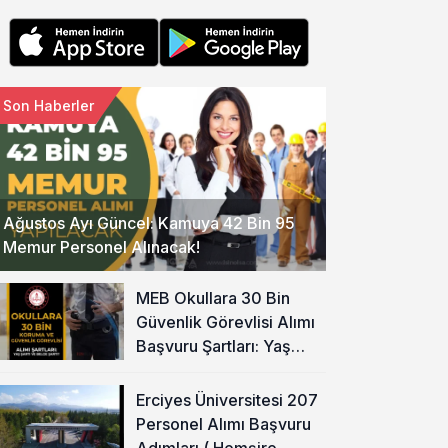
Son Haberler
Ağustos Ayı Güncel: Kamuya 42 Bin 95
Memur Personel Alınacak!
MEB Okullara 30 Bin
Güvenlik Görevlisi Alımı
Başvuru Şartları: Yaş
Şartı ve Belge Şartı
Olacak Mı?
Erciyes Üniversitesi 207
Personel Alımı Başvuru
Adımları ( Hemşire,