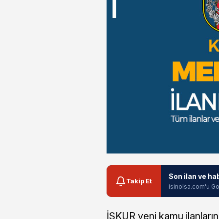
Son ilan ve ha
Takip Et
isinolsa.com'u Go
İŞKUR yeni kamu ilanların