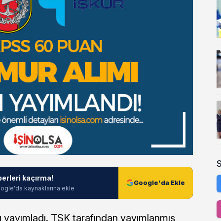
berleri kaçırma!
Google'da Ekle
ogle'da kaynaklarına ekle
ı yayımladı. TSK tarafından yayımlanmış