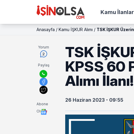
Kamu İlanlar
Anasayfa
/
Kamu İŞKUR Alımı
/
TSK İŞKUR Üzerin
TSK İŞKUR
Yorum
2
KPSS 60 P
Paylaş
Alımı İlanı!
26 Haziran 2023 - 09:55
Abone
Ol