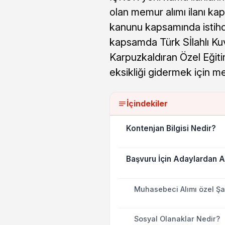
olan memur alımı ilanı ka
kanunu kapsamında istihd
kapsamda Türk Sİlahlı Kuv
Karpuzkaldıran Özel Eğit
eksikliği gidermek için m
İçindekiler
Kontenjan Bilgisi Nedir?
Başvuru İçin Adaylardan A
Muhasebeci Alımı özel Şar
Sosyal Olanaklar Nedir?