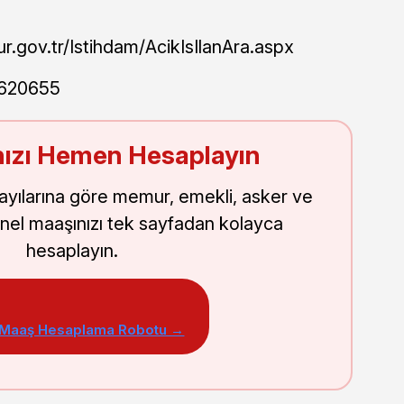
ur.gov.tr/Istihdam/AcikIsIlanAra.aspx
620655
ızı Hemen Hesaplayın
sayılarına göre memur, emekli, asker ve
nel maaşınızı tek sayfadan kolayca
hesaplayın.
 Maaş Hesaplama Robotu →