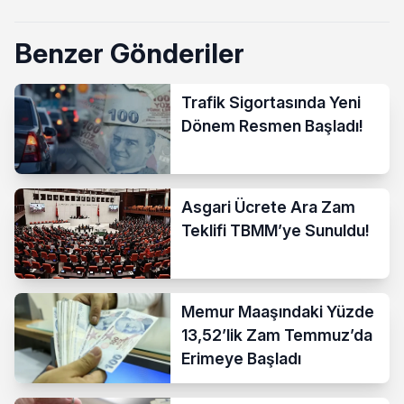
Benzer Gönderiler
Trafik Sigortasında Yeni
Dönem Resmen Başladı!
Asgari Ücrete Ara Zam
Teklifi TBMM’ye Sunuldu!
Memur Maaşındaki Yüzde
13,52’lik Zam Temmuz’da
Erimeye Başladı