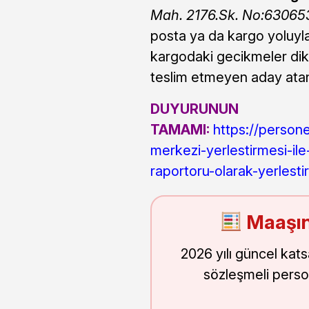
Mah. 2176.Sk. No:630
posta ya da kargo yoluyla
kargodaki gecikmeler dikk
teslim etmeyen aday ata
DUYURUNUN
TAMAMI:
https://persone
merkezi-yerlestirmesi-il
raportoru-olarak-yerlestir
Maaşın
2026 yılı güncel kat
sözleşmeli perso