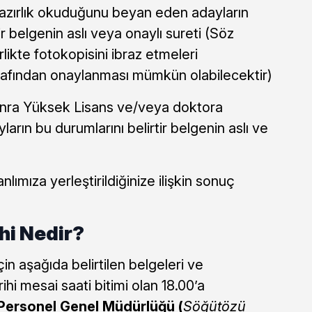
azırlık okuduğunu beyan eden adayların
tir belgenin aslı veya onaylı sureti (Söz
rlikte fotokopisini ibraz etmeleri
afından onaylanması mümkün olabilecektir)
onra Yüksek Lisans ve/veya doktora
arın bu durumlarını belirtir belgenin aslı ve
ımıza yerleştirildiğinize ilişkin sonuç
hi Nedir?
çin aşağıda belirtilen belgeleri ve
ihi mesai saati bitimi olan 18.00’a
 Personel Genel Müdürlüğü (
Söğütözü