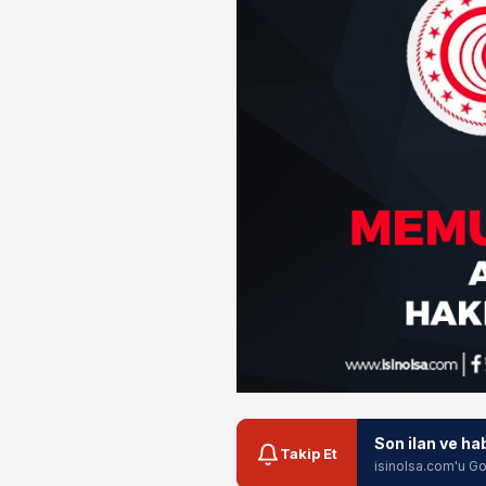
Son ilan ve ha
Takip Et
isinolsa.com'u Go