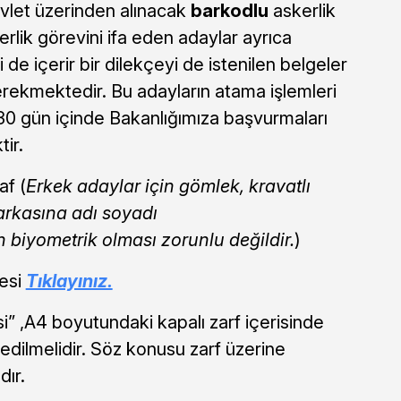
evlet üzerinden alınacak
barkodlu
askerlik
rlik görevini ifa eden adaylar ayrıca
 de içerir bir dilekçeyi de istenilen belgeler
rekmektedir. Bu adayların atama işlemleri
n 30 gün içinde Bakanlığımıza başvurmaları
tir.
af (
Erkek adaylar için gömlek, kravatlı
 arkasına adı soyadı
n biyometrik olması zorunlu değildir.
)
esi
Tıklayınız.
” ,A4 boyutundaki kapalı zarf içerisinde
edilmelidir. Söz konusu zarf üzerine
dır.