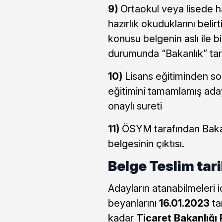
9)
Ortaokul veya lisede h
hazırlık okuduklarını belir
konusu belgenin aslı ile bi
durumunda “Bakanlık” tar
10)
Lisans eğitiminden s
eğitimini tamamlamış adayl
onaylı sureti
11)
ÖSYM tarafından Bakanl
belgesinin çıktısı.
Belge Teslim tari
Adayların atanabilmeleri i
beyanlarını
16.01.2023
tar
kadar
Ticaret Bakanlığı