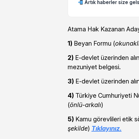
Artık haberler size gels
Atama Hak Kazanan Adayl
1)
Beyan Formu (
okunaklı
2)
E-devlet üzerinden al
mezuniyet belgesi.
3)
E-devlet üzerinden al
4)
Türkiye Cumhuriyeti Nü
(
önlü-arkalı
)
5)
Kamu görevlileri etik s
şekilde
)
Tıklayınız.