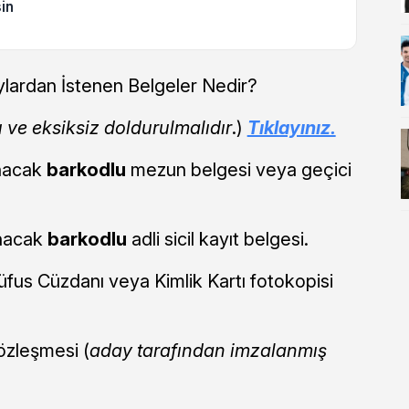
in
ardan İstenen Belgeler Nedir?
 ve eksiksiz doldurulmalıdır
.)
Tıklayınız.
ınacak
barkodlu
mezun belgesi veya geçici
ınacak
barkodlu
adli sicil kayıt belgesi.
fus Cüzdanı veya Kimlik Kartı fotokopisi
özleşmesi (
aday tarafından imzalanmış