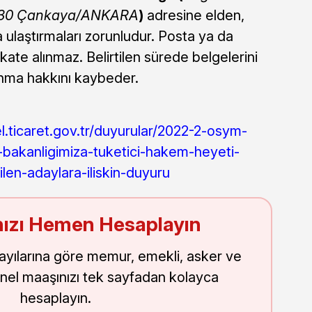
6530 Çankaya/ANKARA
)
adresine elden,
 ulaştırmaları zorunludur. Posta ya da
ate alınmaz. Belirtilen sürede belgelerini
nma hakkını kaybeder.
l.ticaret.gov.tr/duyurular/2022-2-osym-
e-bakanligimiza-tuketici-hakem-heyeti-
ilen-adaylara-iliskin-duyuru
ızı Hemen Hesaplayın
sayılarına göre memur, emekli, asker ve
nel maaşınızı tek sayfadan kolayca
hesaplayın.