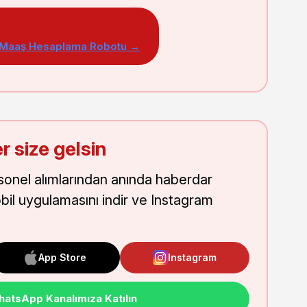
 Maaş Hesaplama Robotu →
r size gelsin
onel alımlarından anında haberdar
obil uygulamasını indir ve Instagram
App Store
Instagram
atsApp Kanalımıza Katılın