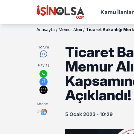
Kamu İlanlar
Anasayfa
/
Memur Alımı
/
Ticaret Bakanlığı Mer
Ticaret Ba
Yorum
0
Memur Al
Paylaş
Kapsamınd
Açıklandı!
Abone
Ol
5 Ocak 2023 - 10:29