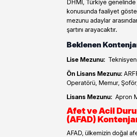
DHMİ, Türkiye genelinde h
konusunda faaliyet göste
mezunu adaylar arasında
şartını arayacaktır.
Beklenen Kontenja
Lise Mezunu:
Teknisyen
Ön Lisans Mezunu:
ARFF
Operatörü, Memur, Şoför,
Lisans Mezunu:
Apron 
Afet ve Acil Dur
(AFAD) Kontenjan
AFAD, ülkemizin doğal afet