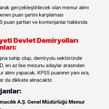
arak gerçekleştirilecek olan memur alımı
lenen puan şartını karşılaması
 puan şartları ve kontenjanlar hakkında
eti Devlet Demiryolları
ları:
ğına sahip olup, demiryolu sektöründe
, en az lise mezunu adaylar arasından
r alımı yapacak. KPSS puanının yanı sıra,
ar da dikkate alınacaktır.
janlar:
ımacılık A.Ş. Genel Müdürlüğü Memur