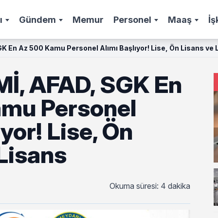
ı
Gündem
Memur
Personel
Maaş
İş
 En Az 500 Kamu Personel Alımı Başlıyor! Lise, Ön Lisans ve 
İ, AFAD, SGK En
mu Personel
ıyor! Lise, Ön
Lisans
Okuma süresi: 4 dakika