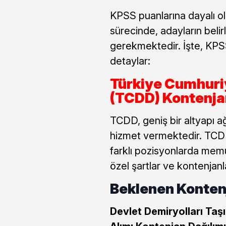
KPSS puanlarına dayalı ol
sürecinde, adayların belir
gerekmektedir. İşte, KPSS
detaylar:
Türkiye Cumhuriy
(TCDD) Kontenjan
TCDD, geniş bir altyapı a
hizmet vermektedir. TCDD
farklı pozisyonlarda memu
özel şartlar ve kontenjanl
Beklenen Konten
Devlet Demiryolları Taş