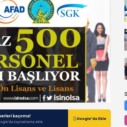
berleri kaçırma!
Google'da Ekle
ogle'da kaynaklarına ekle