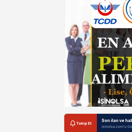
Son ilan ve ha
Takip Et
isinolsa.com'u Go