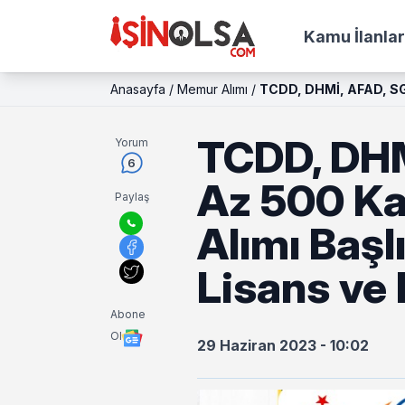
Kamu İlanlar
Anasayfa
/
Memur Alımı
/
TCDD, DHMİ, AFAD, SGK
TCDD, DHM
Yorum
6
Az 500 Ka
Paylaş
Alımı Başl
Lisans ve 
Abone
Ol
29 Haziran 2023 - 10:02