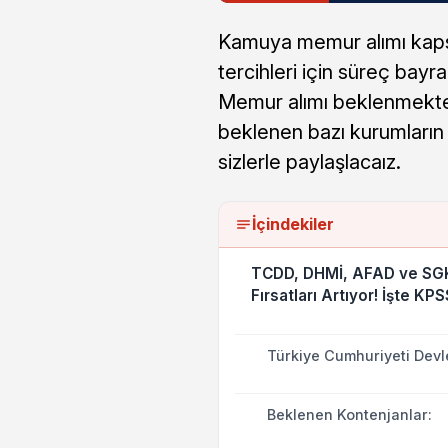
Kamuya memur alımı kapsa
tercihleri için süreç ba
Memur alımı beklenmekte
beklenen bazı kurumların ö
sizlerle paylaşlacaız.
İçindekiler
TCDD, DHMİ, AFAD ve SGK’
Fırsatları Artıyor! İşte KP
Türkiye Cumhuriyeti Devle
Beklenen Kontenjanlar: