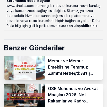
Sorumluluk Reddi Beyanı:
www.isinolsa.com, herhangi bir devlet kurumu, resmi kuruluş
veya kamu hizmeti sağlayıcısı değildir. Sitemiz, yalnızca
özel sektör hizmetleri sunan bağımsız bir platformdur ve
devletle veya resmi kurumlarla hiçbir bağlantısı yoktur. Daha
fazla bilgi için gizlilik politikamıza
buradan ulaşabilirsiniz
.
Benzer Gönderiler
Memur ve Memur
Emeklisine Temmuz
Zammı Netleşti: Artış
Yüzde 13,52 Oldu
GSB Mühendis ve Avukat
Maaşları 2026: Net
Rakamlar ve Kadro