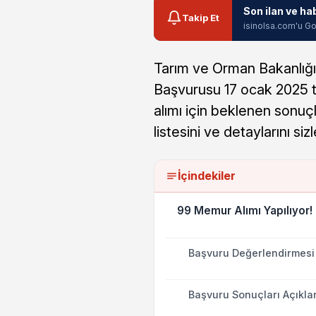
Son ilan ve ha
Takip Et
isinolsa.com'u Go
Tarım ve Orman Bakanlığı
Başvurusu 17 ocak 2025 ta
alımı için beklenen sonuçl
listesini ve detaylarını siz
İçindekiler
99 Memur Alımı Yapılıyor!
Başvuru Değerlendirmesi N
Başvuru Sonuçları Açıklan