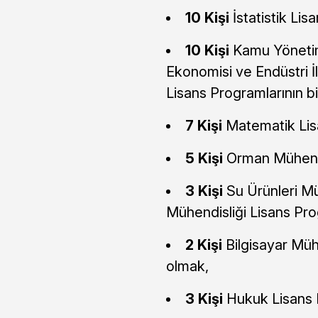
10 Kişi
İstatistik Li
10 Kişi
Kamu Yönetimi
Ekonomisi ve Endüstri İl
Lisans Programlarının 
7 Kişi
Matematik Lis
5 Kişi
Orman Mühendi
3 Kişi
Su Ürünleri Müh
Mühendisliği Lisans Pro
2 Kişi
Bilgisayar Mü
olmak,
3 Kişi
Hukuk Lisans