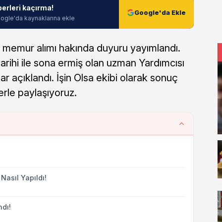
berleri kaçırma!
Google'da Ekle
ogle'da kaynaklarına ekle
 memur alımı hakında duyuru yayımlandı.
rihi ile sona ermiş olan uzman Yardımcısı
ar açıklandı. İşin Olsa ekibi olarak sonuç
lerle paylaşıyoruz.
asıl Yapıldı!
dı!