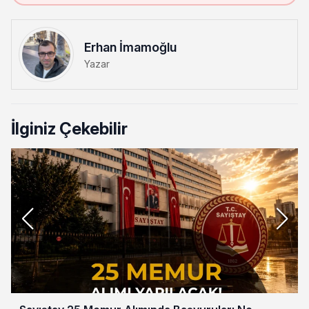
Erhan İmamoğlu
Yazar
İlginiz Çekebilir