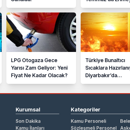
Başladı
LPG Otogaza Gece
Türkiye Bunaltıcı
Yarısı Zam Geliyor: Yeni
Sıcaklara Hazırlanı
Fiyat Ne Kadar Olacak?
Diyarbakır’da
Termometreler 4
Dereceyi Göstere
Kurumsal
Kategoriler
Son Dakika
Kamu Personeli
Bele
Kamu İlanları
Sözleşmeli Personel
Aske