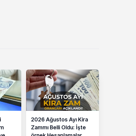
i
2026 Ağustos Ayı Kira
am
Zammı Belli Oldu: İşte
ye
örnek Hesaplamalar