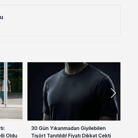
lu
i:
30 Gün Yıkanmadan Giyilebilen
4 M
lli Oldu
Tişört Tanıtıldı! Fiyatı Dikkat Çekti
Vat