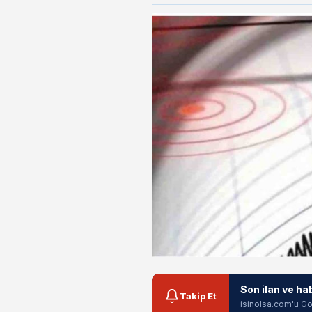
Son ilan ve ha
Takip Et
isinolsa.com'u Go