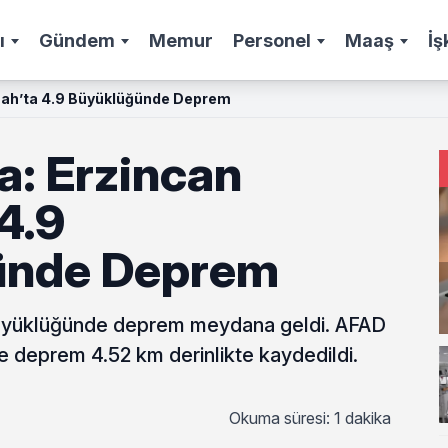
ı
Gündem
Memur
Personel
Maaş
İş
mah’ta 4.9 Büyüklüğünde Deprem
a: Erzincan
4.9
ünde Deprem
büyüklüğünde deprem meydana geldi. AFAD
re deprem 4.52 km derinlikte kaydedildi.
Okuma süresi: 1 dakika