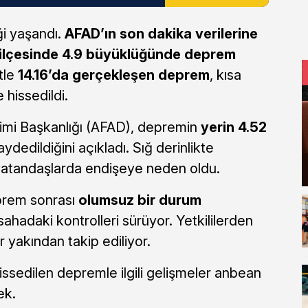
i yaşandı.
AFAD’ın son dakika verilerine
ilçesinde 4.9 büyüklüğünde deprem
tle
14.16’da gerçekleşen deprem
, kısa
 hissedildi.
imi Başkanlığı (AFAD), depremin
yerin 4.52
ydedildiğini açıkladı. Sığ derinlikte
vatandaşlarda endişeye neden oldu.
eprem sonrası
olumsuz bir durum
 sahadaki kontrolleri sürüyor. Yetkililerden
 yakından takip ediliyor.
ssedilen depremle ilgili gelişmeler anbean
ek.