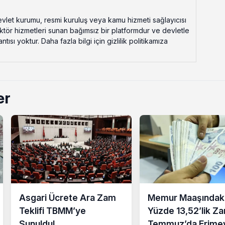
vlet kurumu, resmi kuruluş veya kamu hizmeti sağlayıcısı
ektör hizmetleri sunan bağımsız bir platformdur ve devletle
ısı yoktur. Daha fazla bilgi için gizlilik politikamıza
er
Asgari Ücrete Ara Zam
Memur Maaşındak
Teklifi TBMM’ye
Yüzde 13,52’lik Z
Sunuldu!
Temmuz’da Erime