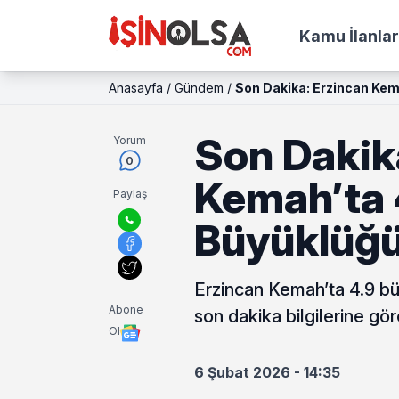
Kamu İlanlar
Anasayfa
/
Gündem
/
Son Dakika: Erzincan Ke
Son Dakik
Yorum
0
Kemah’ta 
Paylaş
Büyüklüğ
Erzincan Kemah’ta 4.9 
Abone
son dakika bilgilerine gö
Ol
6 Şubat 2026 - 14:35