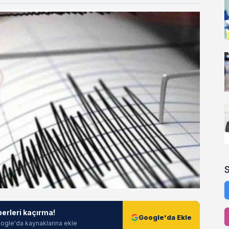
berleri kaçırma!
Google'da Ekle
ogle'da kaynaklarına ekle