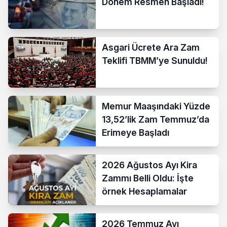
Dönem Resmen Başladı!
Asgari Ücrete Ara Zam
Teklifi TBMM’ye Sunuldu!
Memur Maaşındaki Yüzde
13,52’lik Zam Temmuz’da
Erimeye Başladı
2026 Ağustos Ayı Kira
Zammı Belli Oldu: İşte
örnek Hesaplamalar
2026 Temmuz Ayı