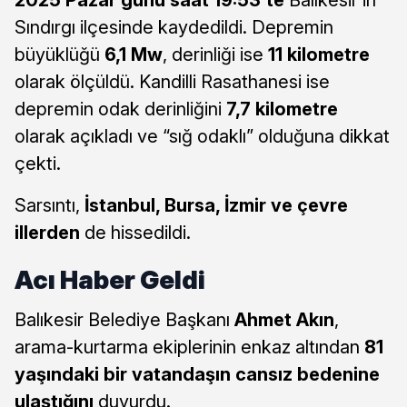
Sındırgı ilçesinde kaydedildi. Depremin
büyüklüğü
6,1 Mw
, derinliği ise
11 kilometre
olarak ölçüldü. Kandilli Rasathanesi ise
depremin odak derinliğini
7,7 kilometre
olarak açıkladı ve “sığ odaklı” olduğuna dikkat
çekti.
Sarsıntı,
İstanbul, Bursa, İzmir ve çevre
illerden
de hissedildi.
Acı Haber Geldi
Balıkesir Belediye Başkanı
Ahmet Akın
,
arama-kurtarma ekiplerinin enkaz altından
81
yaşındaki bir vatandaşın cansız bedenine
ulaştığını
duyurdu.