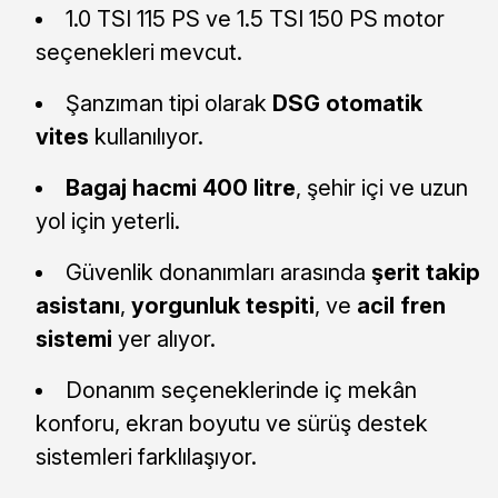
1.0 TSI 115 PS ve 1.5 TSI 150 PS motor
seçenekleri mevcut.
Şanzıman tipi olarak
DSG otomatik
vites
kullanılıyor.
Bagaj hacmi 400 litre
, şehir içi ve uzun
yol için yeterli.
Güvenlik donanımları arasında
şerit takip
asistanı
,
yorgunluk tespiti
, ve
acil fren
sistemi
yer alıyor.
Donanım seçeneklerinde iç mekân
konforu, ekran boyutu ve sürüş destek
sistemleri farklılaşıyor.