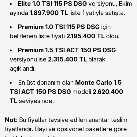
Elite 1.0 TSI 115 PS DSG
versiyonu, Ekim
ayında
1.897.900 TL
liste fiyatıyla satışta.
Premium 1.0 TSI 115 PS DSG
için
belirlenen liste fiyatı
2.195.400 TL
oldu.
Premium 1.5 TSI ACT 150 PS DSG
versiyonu ise
2.315.400 TL
olarak
açıklandı.
En üst donanım olan
Monte Carlo 1.5
TSI ACT 150 PS DSG
modeli
2.620.400
TL
seviyesinde.
Not:
Bu fiyatlar tavsiye edilen anahtar teslim
fiyatlarıdır. Bayi ve opsiyonel paketlere göre