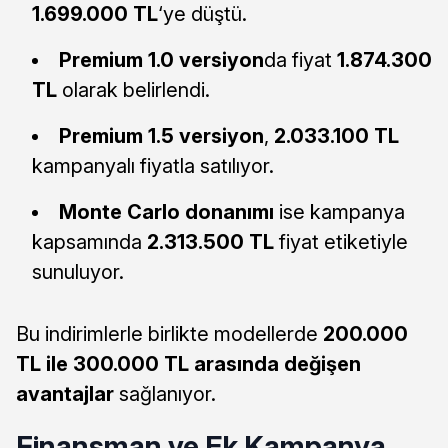
1.699.000 TL
‘ye düştü.
Premium 1.0 versiyon
da fiyat
1.874.300
TL
olarak belirlendi.
Premium 1.5 versiyon
,
2.033.100 TL
kampanyalı fiyatla satılıyor.
Monte Carlo donanımı
ise kampanya
kapsamında
2.313.500 TL
fiyat etiketiyle
sunuluyor.
Bu indirimlerle birlikte modellerde
200.000
TL ile 300.000 TL arasında değişen
avantajlar
sağlanıyor.
Finansman ve Ek Kampanya