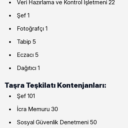
Veri Hazırlama ve Kontrol İşletmeni 22
Şef 1
Fotoğrafçı 1
Tabip 5
Eczacı 5
Dağıtıcı 1
Taşra Teşkilatı Kontenjanları:
Şef 101
İcra Memuru 30
Sosyal Güvenlik Denetmeni 50