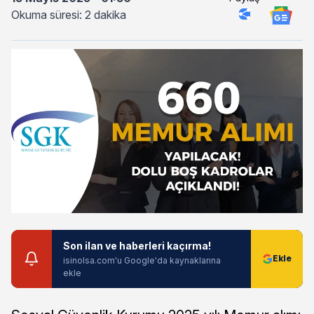
Okuma süresi: 2 dakika
Son ilan ve haberleri kaçırma!
isinolsa.com'u Google'da kaynaklarına
ekle