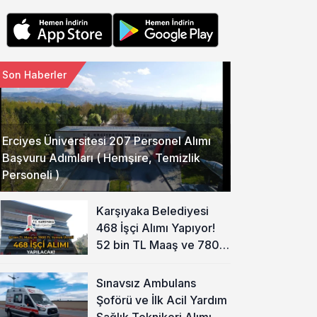
Son Haberler
Erciyes Üniversitesi 207 Personel Alımı
Başvuru Adımları ( Hemşire, Temizlik
Personeli )
Karşıyaka Belediyesi
468 İşçi Alımı Yapıyor!
52 bin TL Maaş ve 7800
TL Yemek Ücreti
Sınavsız Ambulans
Şoförü ve İlk Acil Yardım
Sağlık Teknikeri Alımı