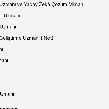
lım Uzmanı ve Yapay Zekâ Çözüm Mimarı
âsı Uzmanı
m Uzmanı
m Geliştirme Uzmanı (.Net)
nı
manı
 Uzmanı
ınacaktır.