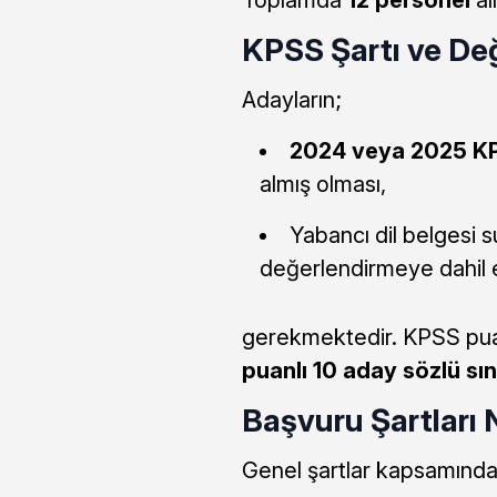
KPSS Şartı ve Değ
Adayların;
2024 veya 2025 KP
almış olması,
Yabancı dil belgesi 
değerlendirmeye dahil 
gerekmektedir. KPSS puan
puanlı 10 aday sözlü sı
Başvuru Şartları 
Genel şartlar kapsamında