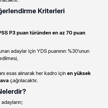
erlendirme Kriterleri
SS P3 puan türünden en az 70 puan
sunan adaylar için YDS puanının %30’unun
edilmesi,
ı esas alınarak her kadro için
en yüksek
nava
çağrılacaktır.
Nelerdir?
 adayların;