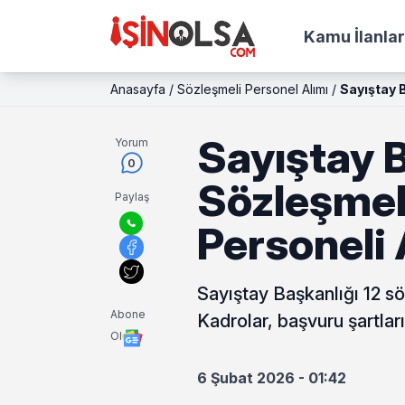
Kamu İlanlar
Anasayfa
/
Sözleşmeli Personel Alımı
/
Sayıştay B
Sayıştay B
Yorum
0
Sözleşmeli
Paylaş
Personeli
Sayıştay Başkanlığı 12 sö
Abone
Kadrolar, başvuru şartlar
Ol
6 Şubat 2026 - 01:42