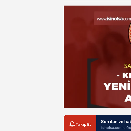
Son ilan ve ha
Takip Et
isinolsa.com'u Go