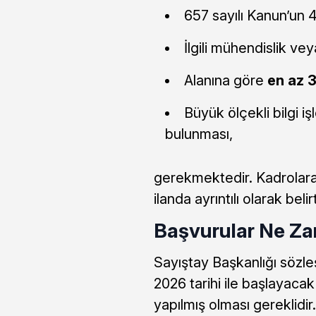
657 sayılı Kanun’un 4
İlgili mühendislik v
Alanına göre
en az 3
Büyük ölçekli bilgi 
bulunması,
gerekmektedir. Kadrolara g
ilanda ayrıntılı olarak belirt
Başvurular Ne Z
Sayıştay Başkanlığı sözle
2026 tarihi ile başlayaca
yapılmış olması gereklidir.