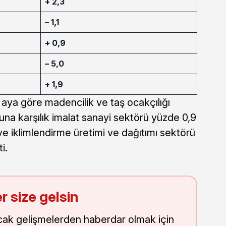
+ 2,3
– 1,1
+ 0,9
– 5,0
+ 1,9
 aya göre madencilik ve taş ocakçılığı
una karşılık imalat sanayi sektörü yüzde 0,9
r ve iklimlendirme üretimi ve dağıtımı sektörü
i.
r size gelsin
cak gelişmelerden haberdar olmak için