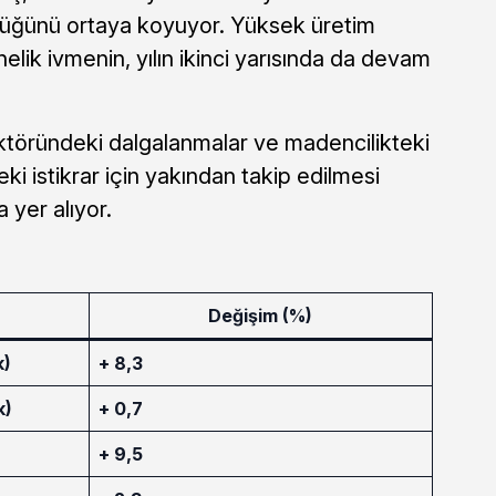
düğünü ortaya koyuyor. Yüksek üretim
elik ivmenin, yılın ikinci yarısında da devam
sektöründeki dalgalanmalar ve madencilikteki
eki istikrar için yakından takip edilmesi
 yer alıyor.
Değişim (%)
k)
+ 8,3
k)
+ 0,7
+ 9,5