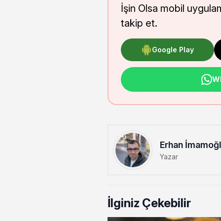
İşin Olsa mobil uygula
takip et.
Google Play
Wh
Erhan İmamoğ
Yazar
İlginiz Çekebilir