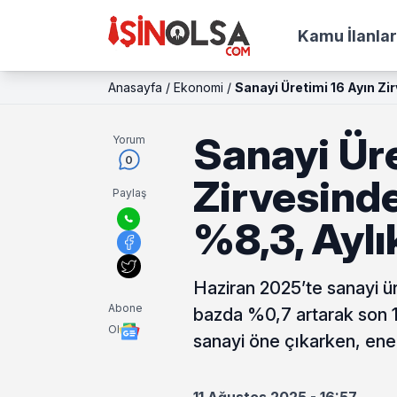
Kamu İlanlar
Anasayfa
/
Ekonomi
/
Sanayi Üretimi 16 Ayın Zir
Sanayi Üre
Yorum
0
Zirvesinde
Paylaş
%8,3, Aylı
Haziran 2025’te sanayi ür
Abone
bazda %0,7 artarak son 16
Ol
sanayi öne çıkarken, enerj