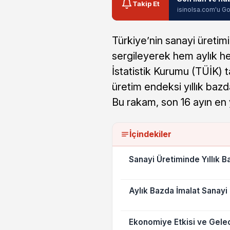
Takip Et
isinolsa.com'u Go
Türkiye’nin sanayi üretimi
sergileyerek hem aylık hem
İstatistik Kurumu (TÜİK) t
üretim endeksi yıllık bazd
Bu rakam, son 16 ayın en 
İçindekiler
Sanayi Üretiminde Yıllık B
Aylık Bazda İmalat Sanayi
Ekonomiye Etkisi ve Gelec