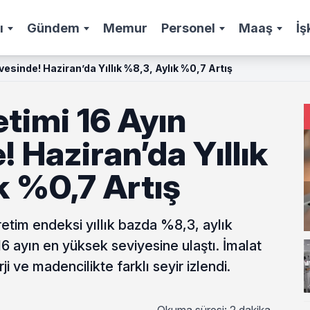
ı
Gündem
Memur
Personel
Maaş
İş
vesinde! Haziran’da Yıllık %8,3, Aylık %0,7 Artış
timi 16 Ayın
! Haziran’da Yıllık
k %0,7 Artış
etim endeksi yıllık bazda %8,3, aylık
 ayın en yüksek seviyesine ulaştı. İmalat
i ve madencilikte farklı seyir izlendi.