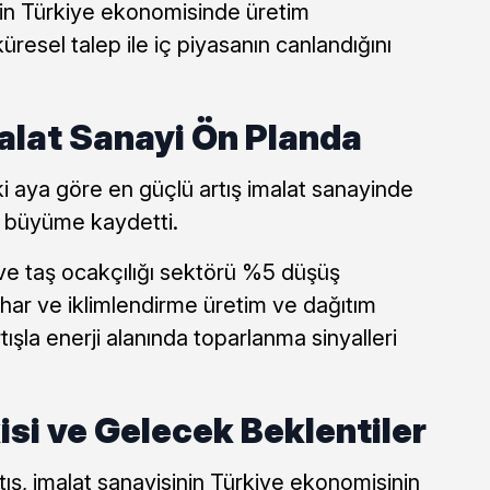
şin Türkiye ekonomisinde üretim
küresel talep ile iç piyasanın canlandığını
alat Sanayi Ön Planda
i aya göre en güçlü artış imalat sanayinde
k büyüme kaydetti.
 ve taş ocakçılığı sektörü %5 düşüş
uhar ve iklimlendirme üretim ve dağıtım
tışla enerji alanında toparlanma sinyalleri
si ve Gelecek Beklentiler
tış, imalat sanayisinin Türkiye ekonomisinin