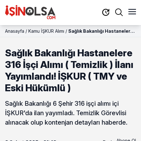
Anasayfa
/
Kamu İŞKUR Alımı
/
Sağlık Bakanlığı Hastanelere
316 İşçi Alımı ( Temizlik ) İlanı
Yayımlandı! İŞKUR ( TMY ve
Sağlık Bakanlığı Hastanelere
Eski Hükümlü )
316 İşçi Alımı ( Temizlik ) İlanı
Yayımlandı! İŞKUR ( TMY ve
Eski Hükümlü )
Sağlık Bakanlığı 6 Şehir 316 işçi alımı içi
İŞKUR'da ilan yayımladı. Temizlik Görevlisi
alınacak olup kontenjan detayları haberde.
Abone Ol