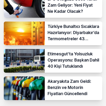
Zam Geliyor: Yeni Fiyat
Ne Kadar Olacak?
Türkiye Bunaltıcı Sıcaklara
Hazırlanıyor: Diyarbakır’da
Termometreler 43
Dereceyi Gösterecek
Etimesgut’ta Yolsuzluk
Operasyonu: Başkan Dahil
40 Kişi Tutuklandı
Akaryakıta Zam Geldi:
Benzin ve Motorin
Fiyatları Güncellendi