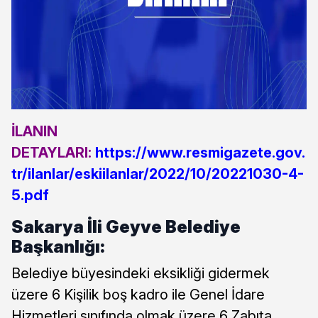
İLANIN
DETAYLARI:
https://www.resmigazete.gov.
tr/ilanlar/eskiilanlar/2022/10/20221030-4-
5.pdf
Sakarya İli Geyve Belediye
Başkanlığı:
Belediye büyesindeki eksikliği gidermek
üzere 6 Kişilik boş kadro ile Genel İdare
Hizmetleri sınıfında olmak üzere 6 Zabıta