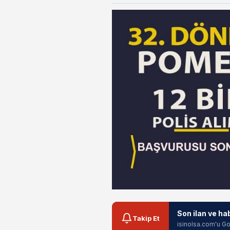
Son ilan ve ha
Takip Et
isinolsa.com'u Go