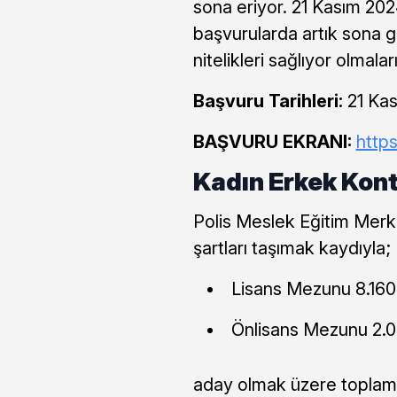
sona eriyor. 21 Kasım 2024
başvurularda artık sona g
nitelikleri sağlıyor olmal
Başvuru Tarihleri:
21 Kas
BAŞVURU EKRANI:
https
Kadın Erkek Kont
Polis Meslek Eğitim Merke
şartları taşımak kaydıyla;
Lisans Mezunu 8.160 
Önlisans Mezunu 2.0
aday olmak üzere toplam 1