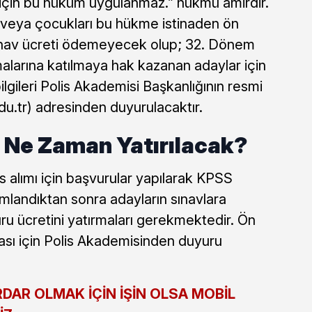
 için bu hüküm uygulanmaz.” hükmü amirdir.
ş veya çocukları bu hükme istinaden ön
sınav ücreti ödemeyecek olup; 32. Dönem
larına katılmaya hak kazanan adaylar için
lgileri Polis Akademisi Başkanlığının resmi
du.tr) adresinden duyurulacaktır.
 Ne Zaman Yatırılacak?
lımı için başvurular yapılarak KPSS
landıktan sonra adayların sınavlara
uru ücretini yatırmaları gerekmektedir. Ön
ması için Polis Akademisinden duyuru
DAR OLMAK İÇİN İŞİN OLSA MOBİL