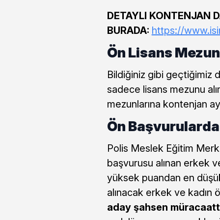
DETAYLI KONTENJAN DA
BURADA:
https://www.isi
Ön Lisans Mezunl
Bildiğiniz gibi geçtiği
sadece lisans mezunu alım
mezunlarına kontenjan ayr
Ön Başvurularda 
Polis Meslek Eğitim Merke
başvurusu alınan erkek ve
yüksek puandan en düşük 
alınacak erkek ve kadın 
aday şahsen müracaatta