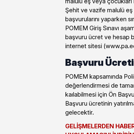
malulü eş veya çocukları
Şehit ve vazife malulü e
başvurularını yaparken 
POMEM Giriş Sınavı aşama
başvuru ücret ve hesap bi
internet sitesi (www.pa.e
Başvuru Ücreti
POMEM kapsamında Polis a
değerlendirmesi de tamam
kaılabilmesi için Ön Başv
Başvuru ücretinin yatırıl
gelecektir.
GELİŞMELERDEN HABER