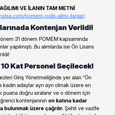
ĞILIMI VE İLANIN TAM METNİ
nolsa.com/pomem-polis-alimi-ilanlari
arınada Kontenjan Verildi!
miz dönem 31 dönem POMEM kapsamında
lar yapılmıştı. Bu alımlarda ise Ön Lisans
ıldı!
10 Kat Personel Seçilecek!
zleri Giriş Yönetmeliğinde yer alan “Ön
 kadın adaylar ayrı ayrı olmak üzere en
puana doğru sıralanır ve o dönem için
öğrenci kontenjanının
on katına kadar
 bulunmak üzere çağrılır.
Şehit ve vazife