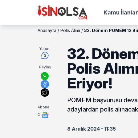
Kamu İlanlar
Anasayfa
/
Polis Alımı
/
32. Dönem POMEM 12 Bin 
32. Döne
Yorum
0
Polis Alı
Paylaş
Eriyor!
POMEM başvurusu devam 
Abone
adaylardan polis alınaca
Ol
8 Aralık 2024 - 11:35