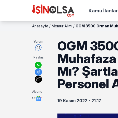
Kamu İlanlar
Anasayfa
/
Memur Alımı
/
OGM 3500 Orman Muhaf
OGM 350
Yorum
41
Muhafaza
Paylaş
Mı? Şartl
Personel A
Abone
Ol
19 Kasım 2022 - 21:17