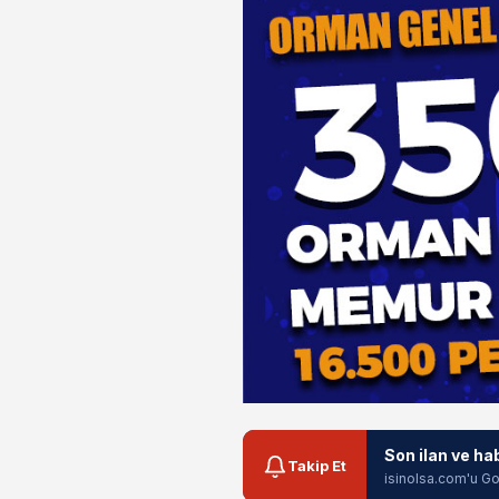
Son ilan ve ha
Takip Et
isinolsa.com'u Go