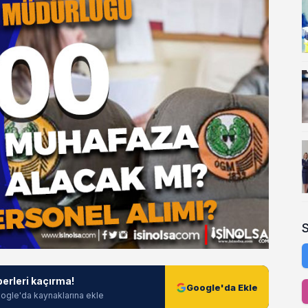
berleri kaçırma!
Google'da Ekle
ogle'da kaynaklarına ekle