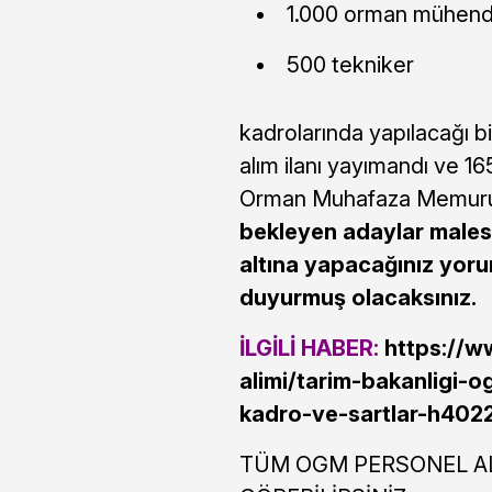
1.000 orman mühend
500 tekniker
kadrolarında yapılacağı bi
alım ilanı yayımandı ve 1
Orman Muhafaza Memuru a
bekleyen adaylar males
altına yapacağınız yoru
duyurmuş olacaksınız.
İLGİLİ HABER:
https://w
alimi/tarim-bakanligi-
kadro-ve-sartlar-h4022
TÜM OGM PERSONEL AL