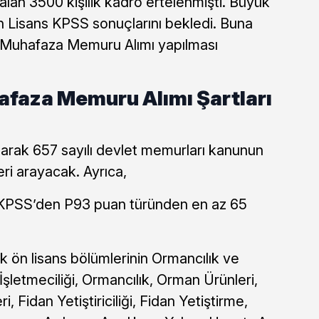
alan 3500 kişilik kadro ertelenmişti. Büyük
n Lisans KPSS sonuçlarını bekledi. Buna
Muhafaza Memuru Alımı yapılması
aza Memuru Alımı Şartları
rak 657 sayılı devlet memurları kanunun
eri arayacak. Ayrıca,
n KPSS’den P93 puan türünden en az 65
llık ön lisans bölümlerinin Ormancılık ve
şletmeciliği, Ormancılık, Orman Ürünleri,
 Fidan Yetiştiriciliği, Fidan Yetiştirme,