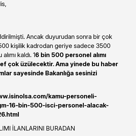
is,
ldirilmişti. Ancak duyurudan sonra bir çok
6500 kişilik kadrodan geriye sadece 3500
lımı kaldı. 1
6 bin 500 personel alımı
ef çok üzülecektir. Ama yinede bu haber
mlar sayesinde Bakanlığa sesinizi
ww.isinolsa.com/kamu-personeli-
ogm-16-bin-500-isci-personel-alacak-
6.html
IMI İLANLARINI BURADAN