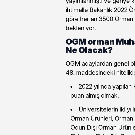
yayımlanmıştı ve geriye k
ihtimalle Bakanlık 2022 Ö
göre her an 3500 Orman 
bekleniyor.
OGM orman Muhaf
Ne Olacak?
OGM adaylardan genel ola
48. maddesindeki nitelikl
2022 yılında yapıla
puan almış olmak,
Üniversitelerin iki yı
Orman Ürünleri, Orman İ
Odun Dışı Orman Ürünleri,