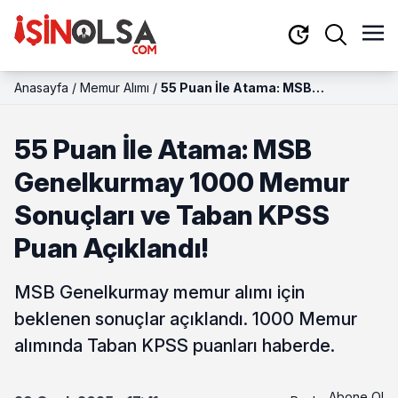
Anasayfa
/
Memur Alımı
/
55 Puan İle Atama: MSB
Genelkurmay 1000 Memur
Sonuçları ve Taban KPSS Puan
55 Puan İle Atama: MSB
Açıklandı!
Genelkurmay 1000 Memur
Sonuçları ve Taban KPSS
Puan Açıklandı!
MSB Genelkurmay memur alımı için
beklenen sonuçlar açıklandı. 1000 Memur
alımında Taban KPSS puanları haberde.
Abone Ol