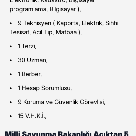
programlama, Bilgisayar ),
9 Teknisyen ( Kaporta, Elektrik, Sıhhi
Tesisat, Acil Tıp, Matbaa ),
1 Terzi,
30 Uzman,
1 Berber,
1 Hesap Sorumlusu,
9 Koruma ve Güvenlik Görevlisi,
15 V.H.K.İ.,
Milli Savunma Bakanlığı Açıktan 5