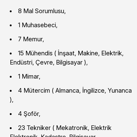
8 Mal Sorumlusu,
1 Muhasebeci,
7 Memur,
15 Mühendis ( İnşaat, Makine, Elektrik,
Endüstri, Çevre, Bilgisayar ),
1 Mimar,
4 Mütercim ( Almanca, İngilizce, Yunanca
),
4 Şoför,
23 Tekniker ( Mekatronik, Elektrik
Elektronik, Kadastro, Bilgisayar