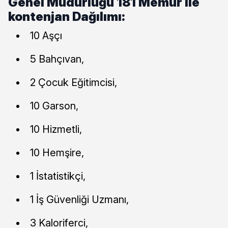
Genel Müdürlüğü 181 Memur ile
kontenjan Dağılımı:
10 Aşçı
5 Bahçıvan,
2 Çocuk Eğitimcisi,
10 Garson,
10 Hizmetli,
10 Hemşire,
1 İstatistikçi,
1 İş Güvenliği Uzmanı,
3 Kaloriferci,