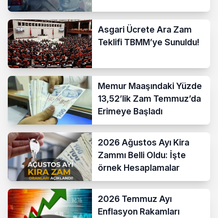
Asgari Ücrete Ara Zam
Teklifi TBMM’ye Sunuldu!
Memur Maaşındaki Yüzde
13,52’lik Zam Temmuz’da
Erimeye Başladı
2026 Ağustos Ayı Kira
Zammı Belli Oldu: İşte
örnek Hesaplamalar
2026 Temmuz Ayı
Enflasyon Rakamları