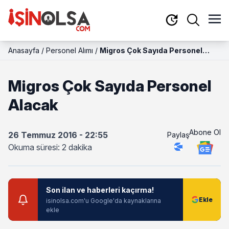
Anasayfa
/
Personel Alımı
/
Migros Çok Sayıda Personel
Alacak
Migros Çok Sayıda Personel
Alacak
Abone Ol
26 Temmuz 2016 - 22:55
Paylaş
Okuma süresi: 2 dakika
Son ilan ve haberleri kaçırma!
isinolsa.com'u Google'da kaynaklarına
ekle