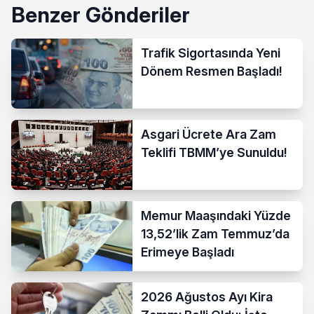
Benzer Gönderiler
Trafik Sigortasında Yeni
Dönem Resmen Başladı!
Asgari Ücrete Ara Zam
Teklifi TBMM’ye Sunuldu!
Memur Maaşındaki Yüzde
13,52’lik Zam Temmuz’da
Erimeye Başladı
2026 Ağustos Ayı Kira