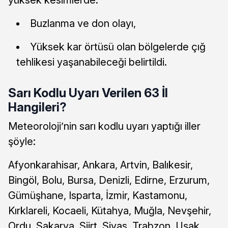
yüksek kesimlerde:
Buzlanma ve don olayı,
Yüksek kar örtüsü olan bölgelerde çığ
tehlikesi yaşanabileceği belirtildi.
Sarı Kodlu Uyarı Verilen 63 İl
Hangileri?
Meteoroloji’nin sarı kodlu uyarı yaptığı iller
şöyle:
Afyonkarahisar, Ankara, Artvin, Balıkesir,
Bingöl, Bolu, Bursa, Denizli, Edirne, Erzurum,
Gümüşhane, Isparta, İzmir, Kastamonu,
Kırklareli, Kocaeli, Kütahya, Muğla, Nevşehir,
Ordu, Sakarya, Siirt, Sivas, Trabzon, Uşak,