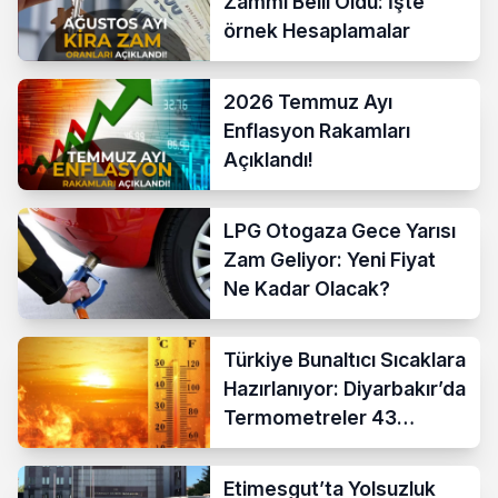
Zammı Belli Oldu: İşte
örnek Hesaplamalar
2026 Temmuz Ayı
Enflasyon Rakamları
Açıklandı!
LPG Otogaza Gece Yarısı
Zam Geliyor: Yeni Fiyat
Ne Kadar Olacak?
Türkiye Bunaltıcı Sıcaklara
Hazırlanıyor: Diyarbakır’da
Termometreler 43
Dereceyi Gösterecek
Etimesgut’ta Yolsuzluk