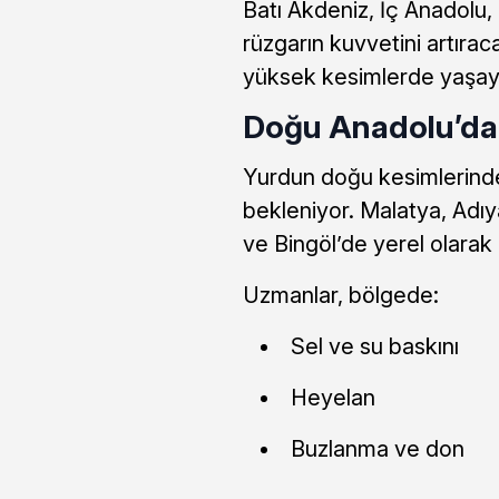
Batı Akdeniz, İç Anadolu,
rüzgarın kuvvetini artıraca
yüksek kesimlerde yaşayan
Doğu Anadolu’da K
Yurdun doğu kesimlerinde 
bekleniyor. Malatya, Adıy
ve Bingöl’de yerel olarak
Uzmanlar, bölgede:
Sel ve su baskını
Heyelan
Buzlanma ve don