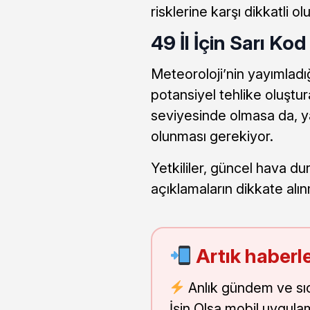
risklerine karşı dikkatli o
49 İl İçin Sarı K
Meteoroloji’nin yayımladı
potansiyel tehlike oluştu
seviyesinde olmasa da, ya
olunması gerekiyor.
Yetkililer, güncel hava du
açıklamaların dikkate alı
Artık haberle
Anlık gündem ve sı
İşin Olsa mobil uygula