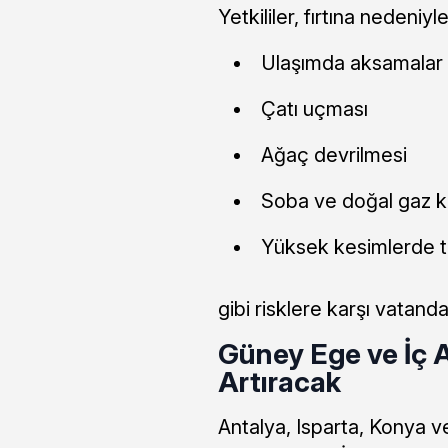
Yetkililer, fırtına nedeniyle
Ulaşımda aksamalar
Çatı uçması
Ağaç devrilmesi
Soba ve doğal gaz k
Yüksek kesimlerde ti
gibi risklere karşı vatandaş
Güney Ege ve İç 
Artıracak
Antalya, Isparta, Konya 