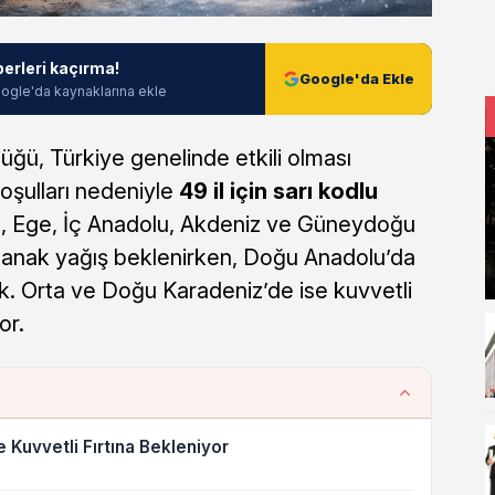
berleri kaçırma!
Google'da Ekle
ogle'da kaynaklarına ekle
ğü, Türkiye genelinde etkili olması
şulları nedeniyle
49 il için sarı kodlu
, Ege, İç Anadolu, Akdeniz ve Güneydoğu
ğanak yağış beklenirken, Doğu Anadolu’da
cak. Orta ve Doğu Karadeniz’de ise kuvvetli
or.
 Kuvvetli Fırtına Bekleniyor