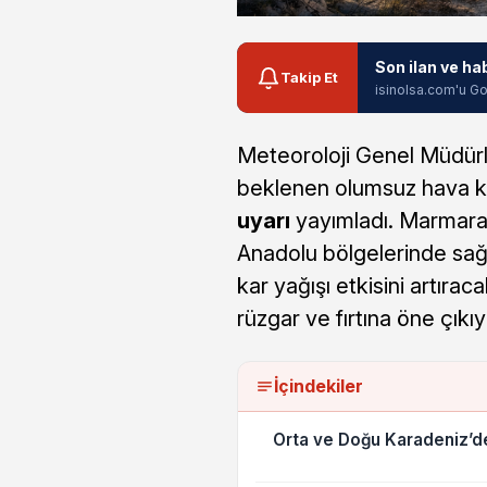
Son ilan ve ha
Takip Et
isinolsa.com'u Go
Meteoroloji Genel Müdürlü
beklenen olumsuz hava ko
uyarı
yayımladı. Marmara
Anadolu bölgelerinde sa
kar yağışı etkisini artıra
rüzgar ve fırtına öne çıkıy
İçindekiler
Orta ve Doğu Karadeniz’de