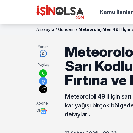
Kamu İlanlar
Anasayfa
/
Gündem
/
Meteoroloji’den 49 İl İçin 
Meteoroloj
Yorum
0
Sarı Kodlu
Paylaş
Fırtına ve
Meteoroloji 49 il için sar
Abone
kar yağışı birçok bölgede 
Ol
detayları.